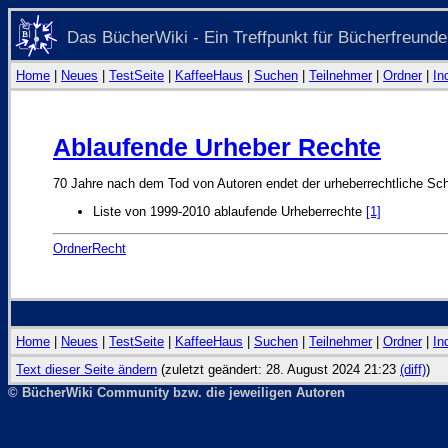
Das BücherWiki - Ein Treffpunkt für Bücherfreunde
Home
|
Neues
|
TestSeite
|
KaffeeHaus
|
Suchen
|
Teilnehmer
|
Ordner
|
In
Ablaufende Urheber Rechte
70 Jahre nach dem Tod von Autoren endet der urheberrechtliche Sch
Liste von 1999-2010 ablaufende Urheberrechte
[1]
OrdnerRecht
Home
|
Neues
|
TestSeite
|
KaffeeHaus
|
Suchen
|
Teilnehmer
|
Ordner
|
In
Text dieser Seite ändern
(zuletzt geändert: 28. August 2024 21:23
(diff)
)
© BücherWiki Community bzw. die jeweiligen Autoren