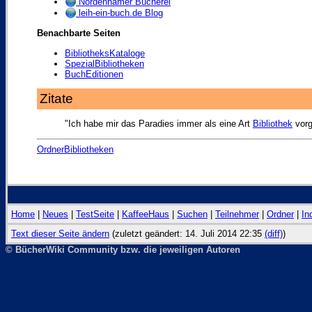
Nordenhamer Bücherei
leih-ein-buch.de Blog
Benachbarte Seiten
BibliotheksKataloge
SpezialBibliotheken
BuchEditionen
Zitate
"Ich habe mir das Paradies immer als eine Art
Bibliothek
vorg
OrdnerBibliotheken
Home
|
Neues
|
TestSeite
|
KaffeeHaus
|
Suchen
|
Teilnehmer
|
Ordner
|
In
Text dieser Seite ändern
(zuletzt geändert: 14. Juli 2014 22:35
(diff)
)
© BücherWiki Community bzw. die jeweiligen Autoren