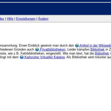
dex
|
Hilfe
|
Einstellungen
|
Ändern
diensammlung. Einen Einblick gewinnt man durch den
Artikel in der Wikiped
chiedenen Gründen auch
Privatbibliotheken
. Leider kämpfen
Bibliothek
in Z
e, wie z.B. Fahrbibliotheken, eingestellt. Wie man liest, hat die
Bibliothek
i
lingt mit dem
Karlsruher Virtueller Katalog
. Als Bibliiothek wird mitunter 