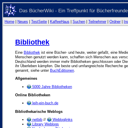
Das BücherWiki - Ein Treffpunkt für Bücherfreunde
Home
|
Neues
|
TestSeite
|
KaffeeHaus
|
Suchen
|
Teilnehmer
|
Ordner
|
In
Bibliothek
Eine
Bibliothek
ist eine Bücher- und heute, weiter gefaßt, eine Me
Menschen genutzt werden kann, schaffen sich Menschen aus vers
Deutschland werden immer mehr Bibliotheken geschlossen oder Dienst
ihr Überleben kämpfen. Die beste und umfangreichste Recherche ge
genannt, siehe unter
BuchEditionen
.
Allgemeines
5000 Jahre Bibliotheken
Online Bibliotheken
leih-ein-buch.de
Bibliothekarische Weblogs
netbib
//
Webloglinks
Library Weblogs