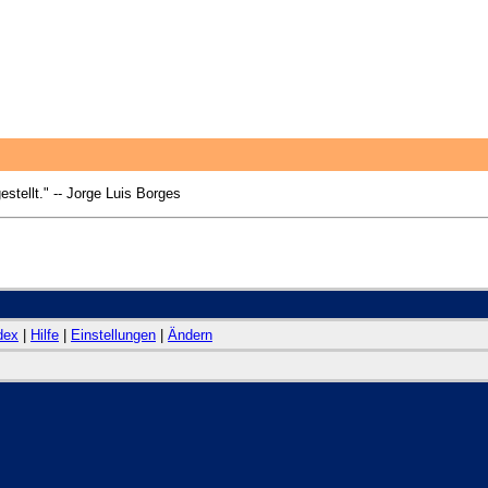
estellt." -- Jorge Luis Borges
dex
|
Hilfe
|
Einstellungen
|
Ändern