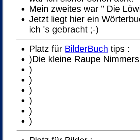
Mein zweites war " Die Löwi
Jetzt liegt hier ein Wörterb
ich 's gebracht ;-)
Platz für
BilderBuch
tips :
)Die kleine Raupe Nimmers
)
)
)
)
)
)