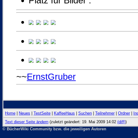
Platz für Bilder :
~~
ErnstGruber
Home
|
Neues
|
TestSeite
|
KaffeeHaus
|
Suchen
|
Teilnehmer
|
Ordner
|
In
Text dieser Seite ändern
(zuletzt geändert: 19. Mai 2009 14:02
(diff)
)
© BücherWiki Community bzw. die jeweiligen Autoren