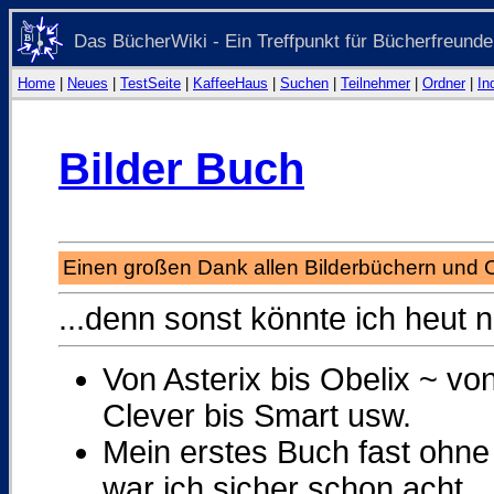
Das BücherWiki - Ein Treffpunkt für Bücherfreunde
Home
|
Neues
|
TestSeite
|
KaffeeHaus
|
Suchen
|
Teilnehmer
|
Ordner
|
In
Bilder Buch
Einen großen Dank allen Bilderbüchern und 
...denn sonst könnte ich heut n
Von Asterix bis Obelix ~ v
Clever bis Smart usw.
Mein erstes Buch fast ohne 
war ich sicher schon acht.