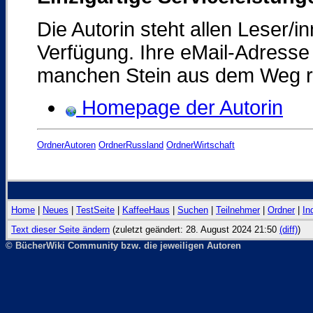
Die Autorin steht allen Leser/
Verfügung. Ihre eMail-Adresse
manchen Stein aus dem Weg rä
Homepage der Autorin
OrdnerAutoren
OrdnerRussland
OrdnerWirtschaft
Home
|
Neues
|
TestSeite
|
KaffeeHaus
|
Suchen
|
Teilnehmer
|
Ordner
|
In
Text dieser Seite ändern
(zuletzt geändert: 28. August 2024 21:50
(diff)
)
© BücherWiki Community bzw. die jeweiligen Autoren