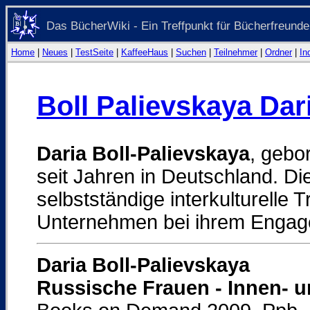
Das BücherWiki - Ein Treffpunkt für Bücherfreunde
Home
|
Neues
|
TestSeite
|
KaffeeHaus
|
Suchen
|
Teilnehmer
|
Ordner
|
In
Boll Palievskaya Dar
Daria Boll-Palievskaya
, gebo
seit Jahren in Deutschland. Di
selbstständige interkulturelle T
Unternehmen bei ihrem Engag
Daria Boll-Palievskaya
Russische Frauen - Innen- 