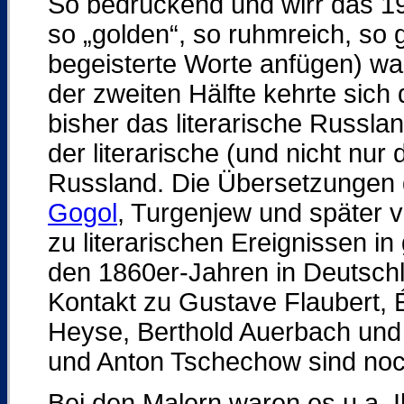
So bedrückend und wirr das 19
so „golden“, so ruhmreich, so 
begeisterte Worte anfügen) war
der zweiten Hälfte kehrte sich 
bisher das literarische Russla
der literarische (und nicht nur
Russland. Die Übersetzungen 
Gogol
, Turgenjew und später 
zu literarischen Ereignissen in
den 1860er-Jahren in Deutsch
Kontakt zu Gustave Flaubert, 
Heyse, Berthold Auerbach und 
und Anton Tschechow sind noc
Bei den Malern waren es u.a. I