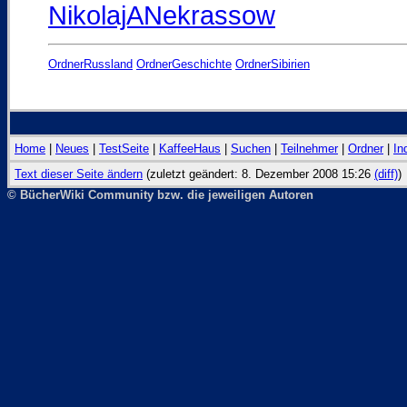
NikolajANekrassow
OrdnerRussland
OrdnerGeschichte
OrdnerSibirien
Home
|
Neues
|
TestSeite
|
KaffeeHaus
|
Suchen
|
Teilnehmer
|
Ordner
|
In
Text dieser Seite ändern
(zuletzt geändert: 8. Dezember 2008 15:26
(diff)
)
© BücherWiki Community bzw. die jeweiligen Autoren