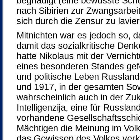
begnadigt (eine bewusste Schei
nach Sibirien zur Zwangsarbeit
sich durch die Zensur zu lavie
Mitnichten war es jedoch so, d
damit das sozialkritische Den
hatte Nikolaus mit der Vernich
eines besonderen Standes gefö
und politische Leben Russland
und 1917, in der gesamten Sow
wahrscheinlich auch in der Zuk
Intelligenzija, eine für Russla
vorhandene Gesellschaftsschich
Mächtigen die Meinung im Volk
das Gewissen des Volkes verk