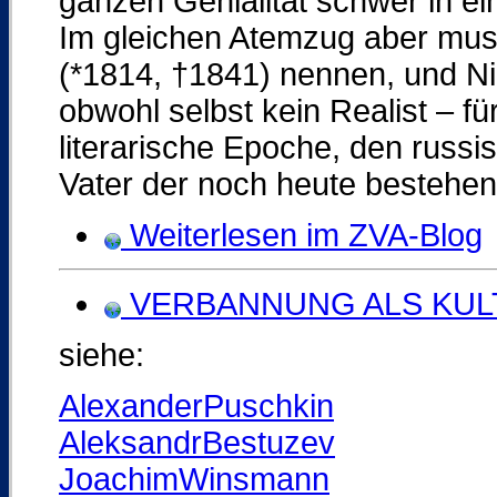
ganzen Genialität schwer in ei
Im gleichen Atemzug aber mu
(*1814, †1841) nennen, und Ni
obwohl selbst kein Realist – f
literarische Epoche, den russis
Vater der noch heute bestehen
Weiterlesen im ZVA-Blog
VERBANNUNG ALS KUL
siehe:
AlexanderPuschkin
AleksandrBestuzev
JoachimWinsmann