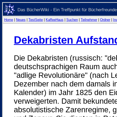
Das BücherWiki - Ein Treffpunkt für Bücherfreunde
Home
|
Neues
|
TestSeite
|
KaffeeHaus
|
Suchen
|
Teilnehmer
|
Ordner
|
In
Dekabristen Aufstan
Die Dekabristen (russisch: "
deutschsprachigen Raum auch
"adlige Revolutionäre" (nach L
Dezember nach dem damals in 
Kalender) im Jahr 1825 den Ei
verweigerten. Damit bekundete
absolutistische Zarenregime, g