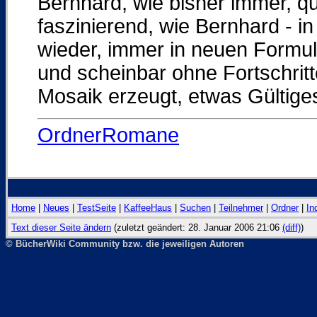
Bernhard, wie bisher immer, q
faszinierend, wie Bernhard - i
wieder, immer in neuen Formu
und scheinbar ohne Fortschrit
Mosaik erzeugt, etwas Gültiges
OrdnerRomane
Home
|
Neues
|
TestSeite
|
KaffeeHaus
|
Suchen
|
Teilnehmer
|
Ordner
|
In
Text dieser Seite ändern
(zuletzt geändert: 28. Januar 2006 21:06
(diff)
)
© BücherWiki Community bzw. die jeweiligen Autoren