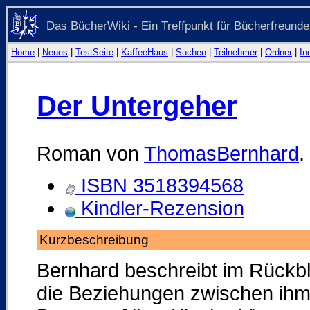
Das BücherWiki - Ein Treffpunkt für Bücherfreunde
Home
|
Neues
|
TestSeite
|
KaffeeHaus
|
Suchen
|
Teilnehmer
|
Ordner
|
In
Der Untergeher
Roman von
ThomasBernhard
.
ISBN 3518394568
Kindler-Rezension
Kurzbeschreibung
Bernhard beschreibt im Rückbl
die Beziehungen zwischen ihm