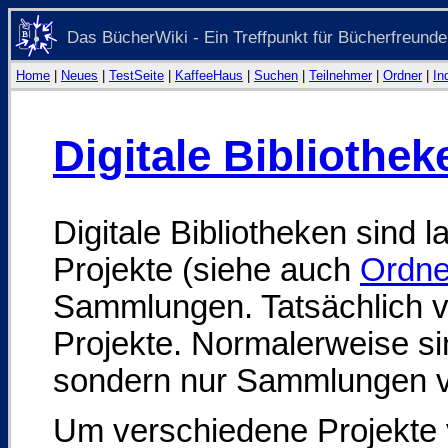
Das BücherWiki - Ein Treffpunkt für Bücherfreunde
Home
|
Neues
|
TestSeite
|
KaffeeHaus
|
Suchen
|
Teilnehmer
|
Ordner
|
In
Digitale Bibliothek
Digitale Bibliotheken sind l
Projekte (siehe auch
Ordne
Sammlungen. Tatsächlich vo
Projekte. Normalerweise si
sondern nur Sammlungen vo
Um verschiedene Projekte 