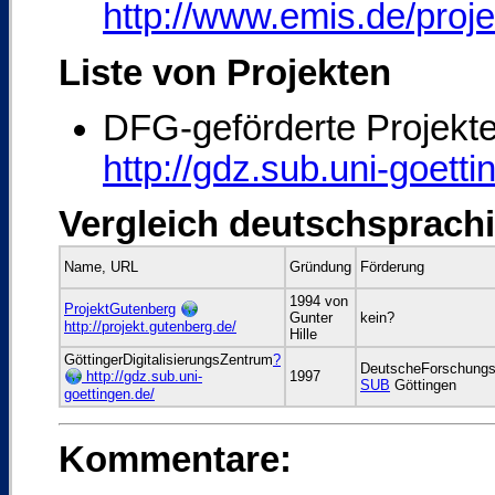
http://www.emis.de/proj
Liste von Projekten
DFG-geförderte Projekt
http://gdz.sub.uni-goetti
Vergleich deutschsprachi
Name, URL
Gründung
Förderung
1994 von
ProjektGutenberg
Gunter
kein?
http://projekt.gutenberg.de/
Hille
GöttingerDigitalisierungsZentrum
?
DeutscheForschung
http://gdz.sub.uni-
1997
SUB
Göttingen
goettingen.de/
Kommentare: