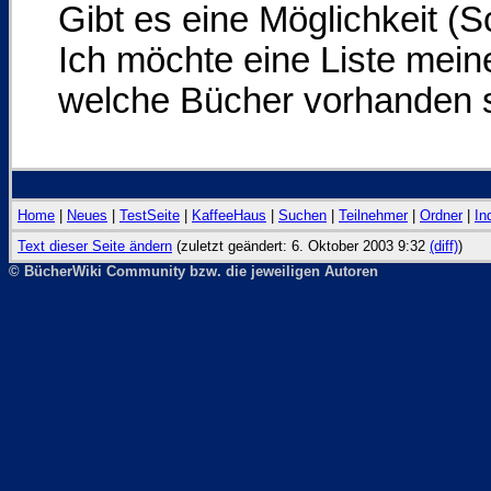
Gibt es eine Möglichkeit (
Ich möchte eine Liste mein
welche Bücher vorhanden si
Home
|
Neues
|
TestSeite
|
KaffeeHaus
|
Suchen
|
Teilnehmer
|
Ordner
|
In
Text dieser Seite ändern
(zuletzt geändert: 6. Oktober 2003 9:32
(diff)
)
© BücherWiki Community bzw. die jeweiligen Autoren