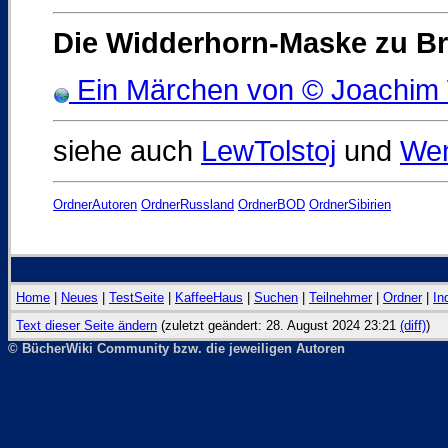
Die Widderhorn-Maske zu B
Ein Märchen von © Joachim
siehe auch
LewTolstoj
und
Wen
OrdnerAutoren
OrdnerRussland
OrdnerBOD
OrdnerSibirien
Home
|
Neues
|
TestSeite
|
KaffeeHaus
|
Suchen
|
Teilnehmer
|
Ordner
|
In
Text dieser Seite ändern
(zuletzt geändert: 28. August 2024 23:21
(diff)
)
© BücherWiki Community bzw. die jeweiligen Autoren