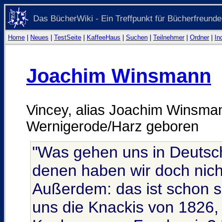
Das BücherWiki - Ein Treffpunkt für Bücherfreunde
Home
|
Neues
|
TestSeite
|
KaffeeHaus
|
Suchen
|
Teilnehmer
|
Ordner
|
In
Joachim Winsmann
Vincey, alias Joachim Winsman
Wernigerode/Harz geboren
"Was gehen uns in Deutsch
denen haben wir doch nic
Außerdem: das ist schon s
uns die Knackis von 1826, 