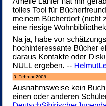
Amelie Lanier hat mir gera
tolles Tool für Bücherfreu
meinem Bücherdorf (nicht 
eine riesige Wohnbibliothek
Na ja, habe vor schätzung
hochinteressante Bücher ei
daraus Kontakte oder Disk
NULL ergeben. --
HelmutLe
3. Februar 2008
Ausnahmsweise kein Buchhin
einen oder anderen Schüle
DeutschSibirischerJugend