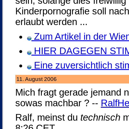
sein, solange dies freiwilli
Kinderpornografie soll nach
erlaubt werden ...
Zum Artikel in der Wie
HIER DAGEGEN STI
Eine zuversichtlich st
11. August 2006
Mich fragt gerade jemand 
sowas machbar ? --
RalfHe
Ralf, meinst du
technisch
m
8:26 CET