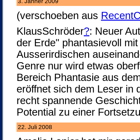
3. Jänner 2009
(verschoeben aus
Recent
KlausSchröder
?
: Neuer Aut
der Erde" phantasievoll mi
Ausserirdischen auseinand
Genre nur wird etwas oberfl
Bereich Phantasie aus dem 
eröffnet sich dem Leser in
recht spannende Geschichte
Potential zu einer Fortsetz
22. Juli 2008