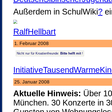
Außerdem in SchulWiki
?
e
RalfHellbart
1. Februar 2008
Nicht nur für Kroatienfreunde:
Bitte helft mit
!
InitiativeTausendWarmeKin
25. Januar 2008
Aktuelle Hinweis:
Über 10
München. 30 Konzerte in 3