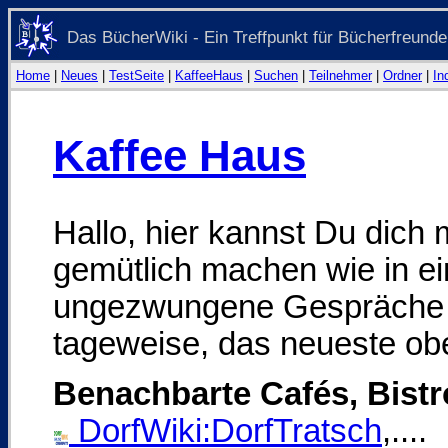
Das BücherWiki - Ein Treffpunkt für Bücherfreunde
Home
|
Neues
|
TestSeite
|
KaffeeHaus
|
Suchen
|
Teilnehmer
|
Ordner
|
In
Kaffee Haus
Hallo, hier kannst Du dich 
gemütlich machen wie in ein
ungezwungene Gespräche oh
tageweise, das neueste ob
Benachbarte Cafés, Bist
DorfWiki:DorfTratsch
,....