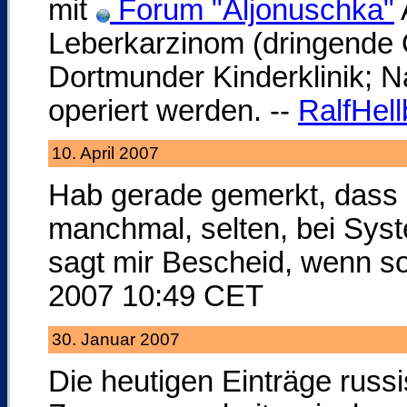
mit
Forum "Aljonuschka"
Leberkarzinom (dringende O
Dortmunder Kinderklinik; N
operiert werden. --
RalfHell
10. April 2007
Hab gerade gemerkt, dass
manchmal, selten, bei Syste
sagt mir Bescheid, wenn s
2007 10:49 CET
30. Januar 2007
Die heutigen Einträge russ