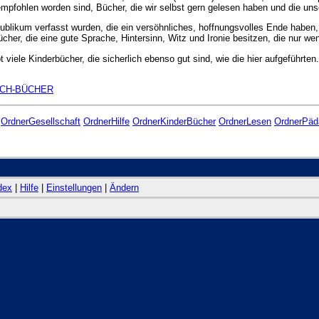
pfohlen worden sind, Bücher, die wir selbst gern gelesen haben und die unse
Publikum verfasst wurden, die ein versöhnliches, hoffnungsvolles Ende haben,
her, die eine gute Sprache, Hintersinn, Witz und Ironie besitzen, die nur we
t viele Kinderbücher, die sicherlich ebenso gut sind, wie die hier aufgeführte
AUSCH-BÜCHER
OrdnerGesellschaft
OrdnerHilfe
OrdnerKinderBücher
OrdnerLesen
OrdnerPäd
dex
|
Hilfe
|
Einstellungen
|
Ändern