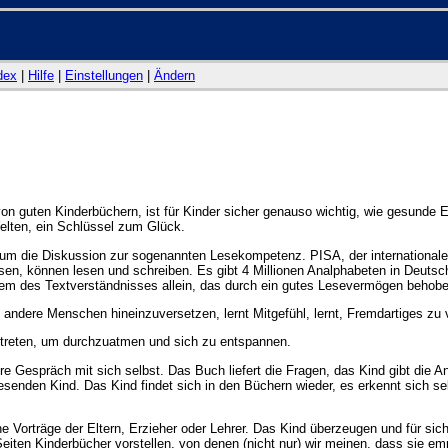
dex
|
Hilfe
|
Einstellungen
|
Ändern
von guten Kinderbüchern, ist für Kinder sicher genauso wichtig, wie gesunde
Welten, ein Schlüssel zum Glück.
um die Diskussion zur sogenannten Lesekompetenz. PISA, der internationale 
lassen, können lesen und schreiben. Es gibt 4 Millionen Analphabeten in Deuts
lem des Textverständnisses allein, das durch ein gutes Lesevermögen behobe
 in andere Menschen hineinzuversetzen, lernt Mitgefühl, lernt, Fremdartiges zu
zutreten, um durchzuatmen und sich zu entspannen.
 Gespräch mit sich selbst. Das Buch liefert die Fragen, das Kind gibt die Ant
esenden Kind. Das Kind findet sich in den Büchern wieder, es erkennt sich sel
e Vorträge der Eltern, Erzieher oder Lehrer. Das Kind überzeugen und für si
 Seiten Kinderbücher vorstellen, von denen (nicht nur) wir meinen, dass sie e