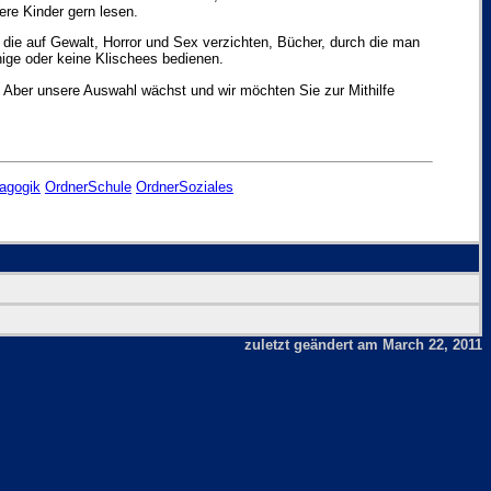
re Kinder gern lesen.
 die auf Gewalt, Horror und Sex verzichten, Bücher, durch die man
nige oder keine Klischees bedienen.
n. Aber unsere Auswahl wächst und wir möchten Sie zur Mithilfe
agogik
OrdnerSchule
OrdnerSoziales
zuletzt geändert am March 22, 2011