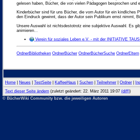
gelesen haben, Bücher, die von vielen Pädagogen besprochen und em
Kinderbücher sind für uns Bücher, die vom Autor für ein kindliches 
den Eindruck gewinnt, dass der Autor sein Publikum ernst nimmt, Büc
Unsere Auswahl ist nichtsdestotrotz eine subjektive Auswahl. Es gib
animieren...
Verein für soziales Leben e.V. - mit der INITIATIVE T
OrdnerBibliotheken
OrdnerBücher
OrdnerBücherSuche
OrdnerEltern
Home
|
Neues
|
TestSeite
|
KaffeeHaus
|
Suchen
|
Teilnehmer
|
Ordner
|
In
Text dieser Seite ändern
(zuletzt geändert: 22. März 2011 19:07
(diff)
)
© BücherWiki Community bzw. die jeweiligen Autoren