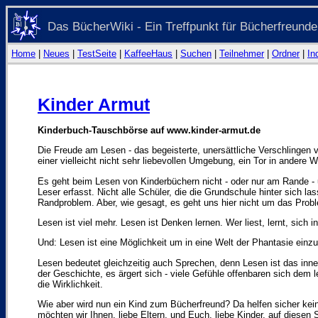
Das BücherWiki - Ein Treffpunkt für Bücherfreunde
Home
|
Neues
|
TestSeite
|
KaffeeHaus
|
Suchen
|
Teilnehmer
|
Ordner
|
In
Kinder Armut
Kinderbuch-Tauschbörse auf www.kinder-armut.de
Die Freude am Lesen - das begeisterte, unersättliche Verschlingen 
einer vielleicht nicht sehr liebevollen Umgebung, ein Tor in andere 
Es geht beim Lesen von Kinderbüchern nicht - oder nur am Rande - 
Leser erfasst. Nicht alle Schüler, die die Grundschule hinter sich 
Randproblem. Aber, wie gesagt, es geht uns hier nicht um das Prob
Lesen ist viel mehr. Lesen ist Denken lernen. Wer liest, lernt, sich
Und: Lesen ist eine Möglichkeit um in eine Welt der Phantasie ein
Lesen bedeutet gleichzeitig auch Sprechen, denn Lesen ist das innere
der Geschichte, es ärgert sich - viele Gefühle offenbaren sich dem l
die Wirklichkeit.
Wie aber wird nun ein Kind zum Bücherfreund? Da helfen sicher kein
möchten wir Ihnen, liebe Eltern, und Euch, liebe Kinder, auf diesen