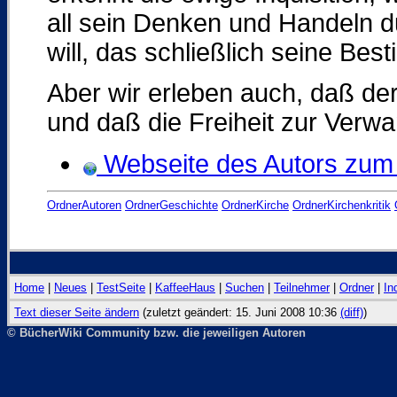
all sein Denken und Handeln d
will, das schließlich seine Be
Aber wir erleben auch, daß der
und daß die Freiheit zur Verwa
Webseite des Autors zu
OrdnerAutoren
OrdnerGeschichte
OrdnerKirche
OrdnerKirchenkritik
Home
|
Neues
|
TestSeite
|
KaffeeHaus
|
Suchen
|
Teilnehmer
|
Ordner
|
In
Text dieser Seite ändern
(zuletzt geändert: 15. Juni 2008 10:36
(diff)
)
© BücherWiki Community bzw. die jeweiligen Autoren