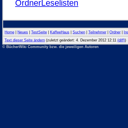
OrdnerLeselisten
Home
|
Neues
|
TestSeite
|
KaffeeHaus
|
Suchen
|
Teilnehmer
|
Ordner
|
In
Text dieser Seite ändern
(zuletzt geändert: 4. Dezember 2012 12:11
(diff)
)
© BücherWiki Community bzw. die jeweiligen Autoren