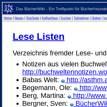
Das BücherWiki - Ein Treffpunkt für Bücherfreunde
Home
|
Neues
|
TestSeite
|
KaffeeHaus
|
Suchen
|
Teilnehmer
|
Ordner
|
In
Lese Listen
Verzeichnis fremder Lese- und
Notizen aus vielen Buchwel
http://buchweltennotizen.w
Babas Welt:
http://asthm.a
Begemann, Ole:
http://ww
Berg, Martina:
http://www.
Bergner, Sven:
BücherWik