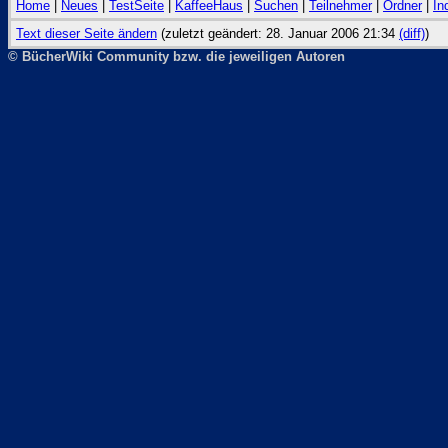
Home
|
Neues
|
TestSeite
|
KaffeeHaus
|
Suchen
|
Teilnehmer
|
Ordner
|
In
Text dieser Seite ändern
(zuletzt geändert: 28. Januar 2006 21:34
(diff)
)
© BücherWiki Community bzw. die jeweiligen Autoren