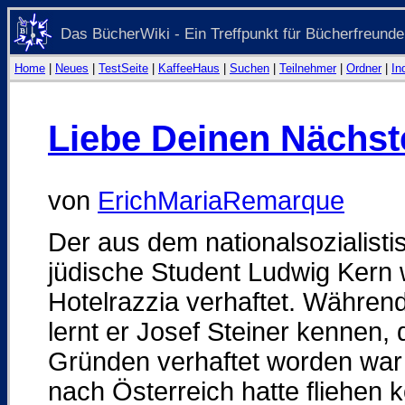
Das BücherWiki - Ein Treffpunkt für Bücherfreunde
Home
|
Neues
|
TestSeite
|
KaffeeHaus
|
Suchen
|
Teilnehmer
|
Ordner
|
In
Liebe Deinen Nächst
von
ErichMariaRemarque
Der aus dem nationalsozialist
jüdische Student Ludwig Kern 
Hotelrazzia verhaftet. Während
lernt er Josef Steiner kennen, 
Gründen verhaftet worden war
nach Österreich hatte fliehen