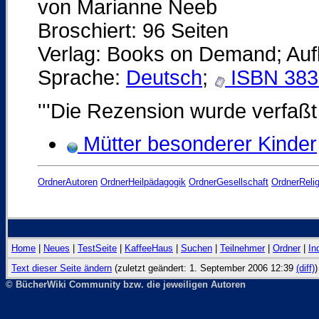
von Marianne Neeb
Broschiert: 96 Seiten
Verlag: Books on Demand; Aufl
Sprache:
Deutsch
;
ISBN 383
'''Die Rezension wurde verfaß
Mütter besonderer Kinder
OrdnerAutoren
OrdnerHeilpädagogik
OrdnerGesellschaft
OrdnerRelig
Home
|
Neues
|
TestSeite
|
KaffeeHaus
|
Suchen
|
Teilnehmer
|
Ordner
|
In
Text dieser Seite ändern
(zuletzt geändert: 1. September 2006 12:39
(diff)
)
© BücherWiki Community bzw. die jeweiligen Autoren