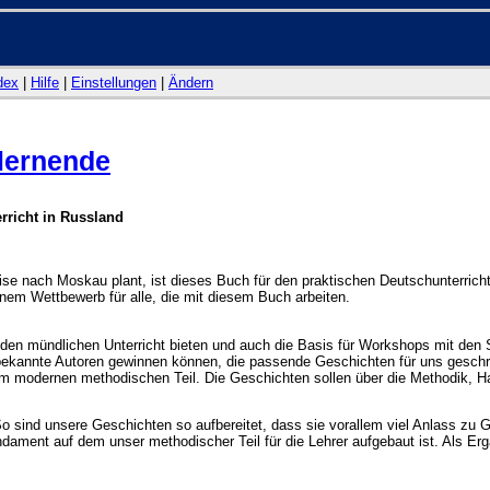
dex
|
Hilfe
|
Einstellungen
|
Ändern
lernende
rricht in Russland
ise nach Moskau plant, ist dieses Buch für den praktischen Deutschunterric
nem Wettbewerb für alle, die mit diesem Buch arbeiten.
 den mündlichen Unterricht bieten und auch die Basis für Workshops mit den 
e bekannte Autoren gewinnen können, die passende Geschichten für uns geschr
m modernen methodischen Teil. Die Geschichten sollen über die Methodik, H
o sind unsere Geschichten so aufbereitet, dass sie vorallem viel Anlass zu 
dament auf dem unser methodischer Teil für die Lehrer aufgebaut ist. Als Er