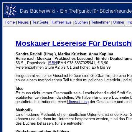
Das BücherWiki - Ein Treffpunkt für Bücherfreunde
Home
|
Neues
|
TestSeite
|
KaffeeHaus
|
Suchen
|
Teilnehmer
|
Ordner
|
In
Moskauer Lesereise Für Deutsch
Sandra Ravioli (Hrsg.), Marika Krücken, Anna Kaplina
Reise nach Moskau - Praktisches Lesebuch für den Deutschunte
56 S., Paperback,
ISBN
/EAN 978-3837025941, € 6,90
Referenzrahmen Stufe A2 bis C1 und höher, ab 6 bis 99
Eingerahmt von einer Geschichte über eine Großfamilie, die eine Re
sowie einem methodischen Teil für den mündlichen Unterricht und ei
Idee
Es muss nicht immer Grammatik sein. Lesebücher die viel Stoff für
etablierten Lehrbüchern darstellen. Wir haben für unsere Buchreih
gestaltete Illustrationen, einer
Übersetzung
der Geschichte und eine
Methodik
Eine moderne Methodik ohne mündlichen Unterricht ist undenkbar. S
können und die dann im Unterricht besprochen werden, sind das Fun
des Buches befassen, für sie entworfen.
Workshops mit den Schülern