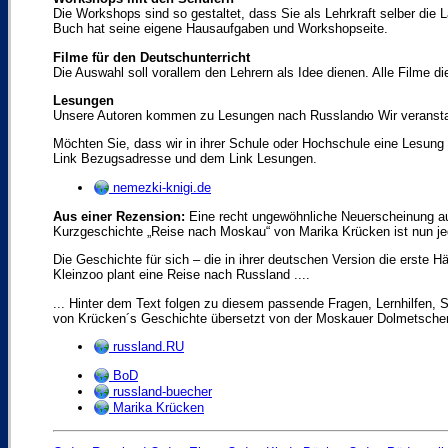
Die Workshops sind so gestaltet, dass Sie als Lehrkraft selber d
Buch hat seine eigene Hausaufgaben und Workshopseite.
Filme für den Deutschunterricht
Die Auswahl soll vorallem den Lehrern als Idee dienen. Alle Filme 
Lesungen
Unsere Autoren kommen zu Lesungen nach Russlandю Wir veransta
Möchten Sie, dass wir in ihrer Schule oder Hochschule eine Lesung 
Link Bezugsadresse und dem Link Lesungen.
nemezki-knigi.de
Aus einer Rezension:
Eine recht ungewöhnliche Neuerscheinung auf
Kurzgeschichte „Reise nach Moskau“ von Marika Krücken ist nun je
Die Geschichte für sich – die in ihrer deutschen Version die erste 
Kleinzoo plant eine Reise nach Russland ....
... Hinter dem Text folgen zu diesem passende Fragen, Lernhilfen,
von Krücken´s Geschichte übersetzt von der Moskauer Dolmetscheri
russland.RU
BoD
russland-buecher
Marika Krücken