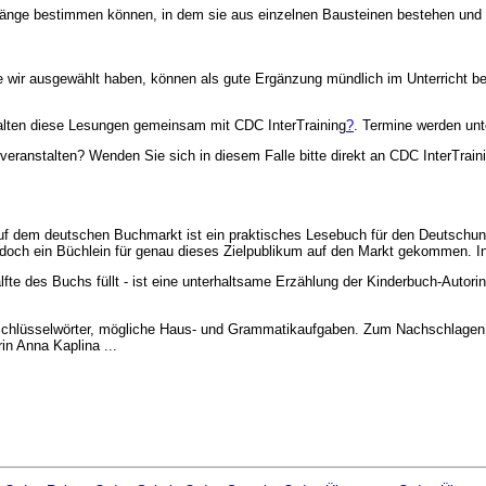
ie Länge bestimmen können, in dem sie aus einzelnen Bausteinen bestehen un
die wir ausgewählt haben, können als gute Ergänzung mündlich im Unterricht b
lten diese Lesungen gemeinsam mit CDC InterTraining
?
. Termine werden unt
veranstalten? Wenden Sie sich in diesem Falle bitte direkt an CDC InterTrain
 dem deutschen Buchmarkt ist ein praktisches Lesebuch für den Deutschunte
doch ein Büchlein für genau dieses Zielpublikum auf den Markt gekommen. I
Hälfte des Buchs füllt - ist eine unterhaltsame Erzählung der Kinderbuch-Aut
 Schlüsselwörter, mögliche Haus- und Grammatikaufgaben. Zum Nachschlagen 
n Anna Kaplina ...