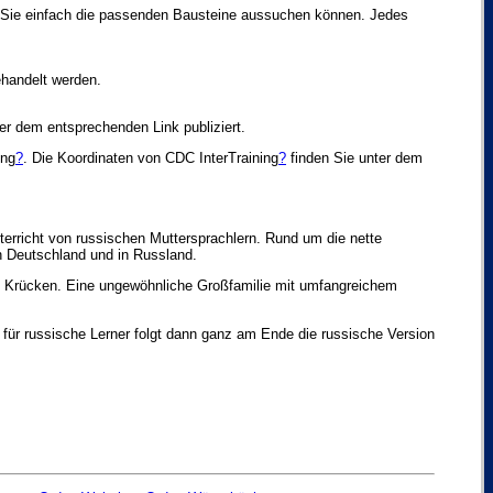
d Sie einfach die passenden Bausteine aussuchen können. Jedes
ehandelt werden.
er dem entsprechenden Link publiziert.
ing
?
. Die Koordinaten von CDC InterTraining
?
finden Sie unter dem
rricht von russischen Muttersprachlern. Rund um die nette
n Deutschland und in Russland.
orin Krücken. Eine ungewöhnliche Großfamilie mit umfangreichem
für russische Lerner folgt dann ganz am Ende die russische Version