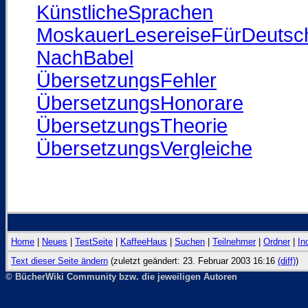
KünstlicheSprachen
MoskauerLesereiseFürDeutsc
NachBabel
ÜbersetzungsFehler
ÜbersetzungsHonorare
ÜbersetzungsTheorie
ÜbersetzungsVergleiche
Home
|
Neues
|
TestSeite
|
KaffeeHaus
|
Suchen
|
Teilnehmer
|
Ordner
|
In
Text dieser Seite ändern
(zuletzt geändert: 23. Februar 2003 16:16
(diff)
)
© BücherWiki Community bzw. die jeweiligen Autoren