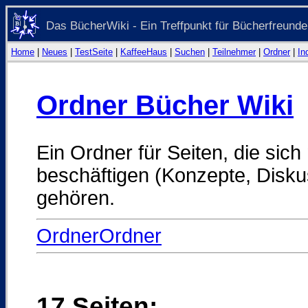
Das BücherWiki - Ein Treffpunkt für Bücherfreunde
Home
|
Neues
|
TestSeite
|
KaffeeHaus
|
Suchen
|
Teilnehmer
|
Ordner
|
In
Ordner Bücher Wiki
Ein Ordner für Seiten, die sic
beschäftigen (Konzepte, Diskus
gehören.
OrdnerOrdner
17 Seiten: