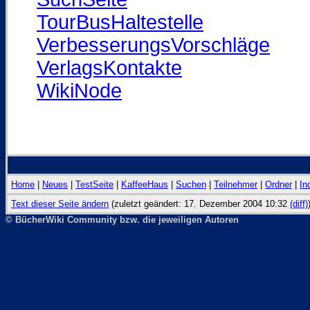
TourBusHaltestelle
VerbesserungsVorschläge
VerlagsKontakte
WikiNode
Home
|
Neues
|
TestSeite
|
KaffeeHaus
|
Suchen
|
Teilnehmer
|
Ordner
|
In
Text dieser Seite ändern
(zuletzt geändert: 17. Dezember 2004 10:32
(diff)
© BücherWiki Community bzw. die jeweiligen Autoren