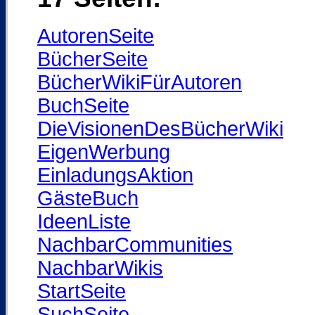
AutorenSeite
BücherSeite
BücherWikiFürAutoren
BuchSeite
DieVisionenDesBücherWiki
EigenWerbung
EinladungsAktion
GästeBuch
IdeenListe
NachbarCommunities
NachbarWikis
StartSeite
SuchSeite