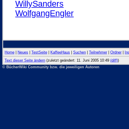
WillySanders
WolfgangEngler
Home
|
Neues
|
TestSeite
|
KaffeeHaus
|
Suchen
|
Teilnehmer
|
Ordner
|
In
Text dieser Seite ändern
(zuletzt geändert: 11. Juni 2005 10:49
(diff)
)
© BücherWiki Community bzw. die jeweiligen Autoren