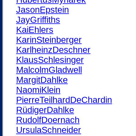
JasonEpstein
JayGriffiths
KaiEhlers
KarinSteinberger
KarlheinzDeschner
KlausSchlesinger
MalcolmGladwell
MargitDahlke
NaomiKlein
PierreTeilhardDeChardin
RüdigerDahlke
RudolfDoernach
UrsulaSchneider