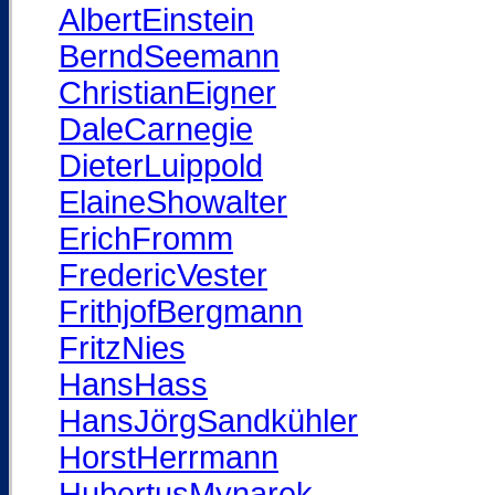
AlbertEinstein
BerndSeemann
ChristianEigner
DaleCarnegie
DieterLuippold
ElaineShowalter
ErichFromm
FredericVester
FrithjofBergmann
FritzNies
HansHass
HansJörgSandkühler
HorstHerrmann
HubertusMynarek