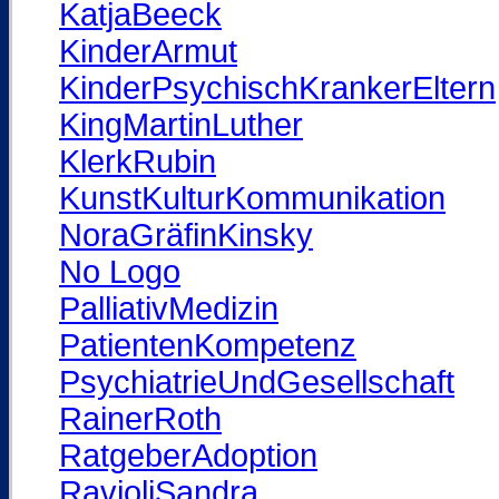
KatjaBeeck
KinderArmut
KinderPsychischKrankerEltern
KingMartinLuther
KlerkRubin
KunstKulturKommunikation
NoraGräfinKinsky
No Logo
PalliativMedizin
PatientenKompetenz
PsychiatrieUndGesellschaft
RainerRoth
RatgeberAdoption
RavioliSandra