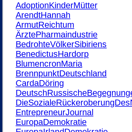
AdoptionKinderMütter
ArendtHannah
ArmutReichtum
ÄrztePharmaindustrie
BedrohteVölkerSibiriens
BenedictusHardorp
BlumencronMaria
BrennpunktDeutschland
CardaDöring
DeutschRussischeBegegnung
DieSozialeRückeroberungDes
EntrepreneurJournal
EuropaDemokratie
EuropaIrlandDemokratie