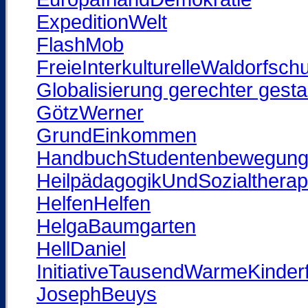
ExpeditionWelt
FlashMob
FreieInterkulturelleWaldorfsch
Globalisierung gerechter gesta
GötzWerner
GrundEinkommen
HandbuchStudentenbewegun
HeilpädagogikUndSozialtherap
HelfenHelfen
HelgaBaumgarten
HellDaniel
InitiativeTausendWarmeKinder
JosephBeuys