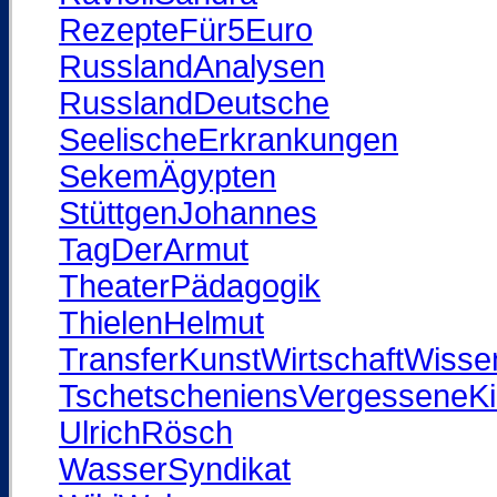
RezepteFür5Euro
RusslandAnalysen
RusslandDeutsche
SeelischeErkrankungen
SekemÄgypten
StüttgenJohannes
TagDerArmut
TheaterPädagogik
ThielenHelmut
TransferKunstWirtschaftWisse
TschetscheniensVergesseneKi
UlrichRösch
WasserSyndikat