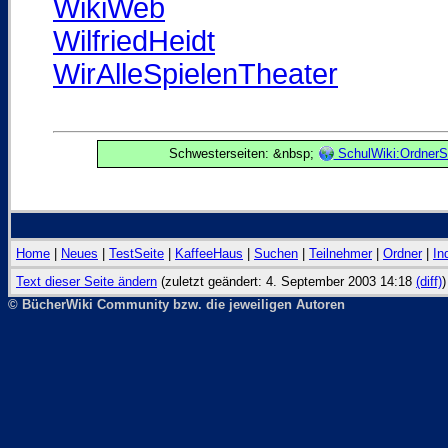
WikiWeb
WilfriedHeidt
WirAlleSpielenTheater
Schwesterseiten: &nbsp;
SchulWiki:OrdnerS
Home
|
Neues
|
TestSeite
|
KaffeeHaus
|
Suchen
|
Teilnehmer
|
Ordner
|
In
Text dieser Seite ändern
(zuletzt geändert: 4. September 2003 14:18
(diff)
)
© BücherWiki Community bzw. die jeweiligen Autoren