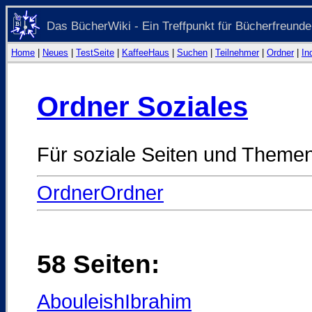
Das BücherWiki - Ein Treffpunkt für Bücherfreunde
Home
|
Neues
|
TestSeite
|
KaffeeHaus
|
Suchen
|
Teilnehmer
|
Ordner
|
In
Ordner Soziales
Für soziale Seiten und Themen
OrdnerOrdner
58 Seiten:
AbouleishIbrahim