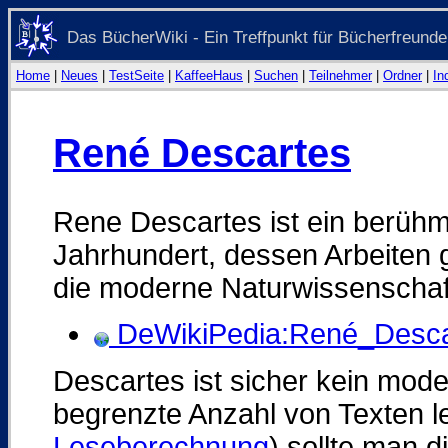
Das BücherWiki - Ein Treffpunkt für Bücherfreunde
Home
|
Neues
|
TestSeite
|
KaffeeHaus
|
Suchen
|
Teilnehmer
|
Ordner
|
In
René Descartes
Rene Descartes ist ein berühm
Jahrhundert, dessen Arbeiten 
die moderne Naturwissenschaf
DeWikiPedia:René_Desca
Descartes ist sicher kein mode
begrenzte Anzahl von Texten l
Leseberechnung
) sollte man 