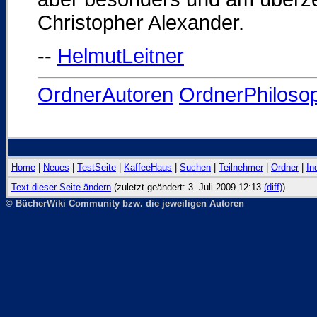
Christopher Alexander.
--
HelmutLeitner
OrdnerAutoren
OrdnerPhiloso
Home
|
Neues
|
TestSeite
|
KaffeeHaus
|
Suchen
|
Teilnehmer
|
Ordner
|
In
Text dieser Seite ändern
(zuletzt geändert: 3. Juli 2009 12:13
(diff)
)
© BücherWiki Community bzw. die jeweiligen Autoren