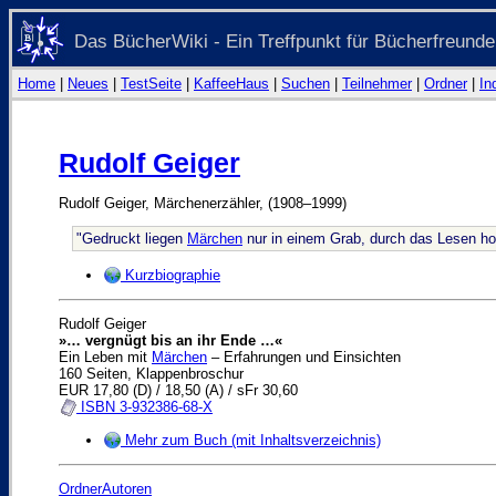
Das BücherWiki - Ein Treffpunkt für Bücherfreunde
Home
|
Neues
|
TestSeite
|
KaffeeHaus
|
Suchen
|
Teilnehmer
|
Ordner
|
In
Rudolf Geiger
Rudolf Geiger, Märchenerzähler, (1908–1999)
"Gedruckt liegen
Märchen
nur in einem Grab, durch das Lesen hole
Kurzbiographie
Rudolf Geiger
»… vergnügt bis an ihr Ende …«
Ein Leben mit
Märchen
– Erfahrungen und Einsichten
160 Seiten, Klappenbroschur
EUR 17,80 (D) / 18,50 (A) / sFr 30,60
ISBN 3-932386-68-X
Mehr zum Buch (mit Inhaltsverzeichnis)
OrdnerAutoren