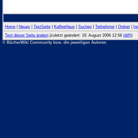
Home
|
Neues
|
TestSeite
|
KaffeeHaus
|
Suchen
|
Teilnehmer
|
Ordner
|
In
Text dieser Seite ändern
(zuletzt geändert: 19. August 2006 12:56
(diff)
)
© BücherWiki Community bzw. die jeweiligen Autoren