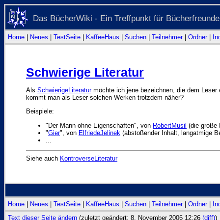
Das BücherWiki - Ein Treffpunkt für Bücherfreunde
Home
|
Neues
|
TestSeite
|
KaffeeHaus
|
Suchen
|
Teilnehmer
|
Ordner
|
In
Schwierige Literatur
Als
SchwierigeLiteratur
möchte ich jene bezeichnen, die dem Leser ei
kommt man als Leser solchen Werken trotzdem näher?
Beispiele:
"Der Mann ohne Eigenschaften", von
RobertMusil
(die große 
"
Gier
", von
ElfriedeJelinek
(abstoßender Inhalt, langatmige B
...
Siehe auch
KontroverseLiteratur
Home
|
Neues
|
TestSeite
|
KaffeeHaus
|
Suchen
|
Teilnehmer
|
Ordner
|
In
Text dieser Seite ändern
(zuletzt geändert: 8. November 2006 12:26
(diff)
)