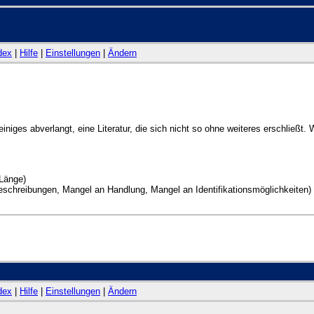
dex
|
Hilfe
|
Einstellungen
|
Ändern
niges abverlangt, eine Literatur, die sich nicht so ohne weiteres erschließt
Länge)
eschreibungen, Mangel an Handlung, Mangel an Identifikationsmöglichkeiten)
dex
|
Hilfe
|
Einstellungen
|
Ändern