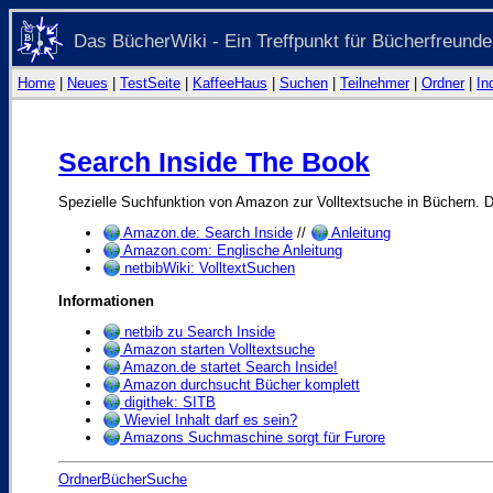
Das BücherWiki - Ein Treffpunkt für Bücherfreunde
Home
|
Neues
|
TestSeite
|
KaffeeHaus
|
Suchen
|
Teilnehmer
|
Ordner
|
In
Search Inside The Book
Spezielle Suchfunktion von Amazon zur Volltextsuche in Büchern. Di
Amazon.de: Search Inside
//
Anleitung
Amazon.com: Englische Anleitung
netbibWiki: VolltextSuchen
Informationen
netbib zu Search Inside
Amazon starten Volltextsuche
Amazon.de startet Search Inside!
Amazon durchsucht Bücher komplett
digithek: SITB
Wieviel Inhalt darf es sein?
Amazons Suchmaschine sorgt für Furore
OrdnerBücherSuche