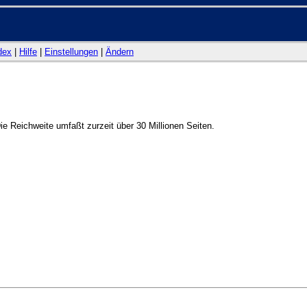
dex
|
Hilfe
|
Einstellungen
|
Ändern
e Reichweite umfaßt zurzeit über 30 Millionen Seiten.