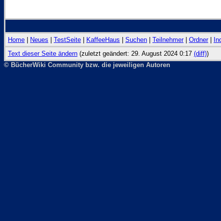
Home
|
Neues
|
TestSeite
|
KaffeeHaus
|
Suchen
|
Teilnehmer
|
Ordner
|
In
Text dieser Seite ändern
(zuletzt geändert: 29. August 2024 0:17
(diff)
)
© BücherWiki Community bzw. die jeweiligen Autoren