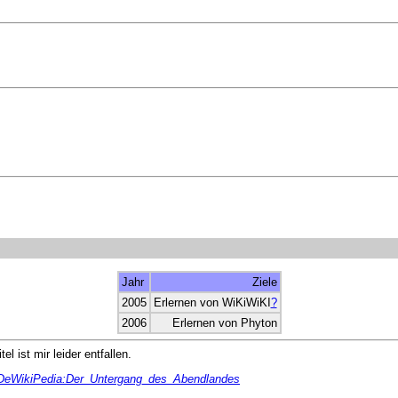
Jahr
Ziele
2005
Erlernen von WiKiWiKI
?
2006
Erlernen von Phyton
l ist mir leider entfallen.
eWikiPedia:Der_Untergang_des_Abendlandes