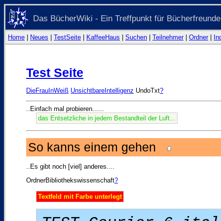
Das BücherWiki - Ein Treffpunkt für Bücherfreunde
Home
|
Neues
|
TestSeite
|
KaffeeHaus
|
Suchen
|
Teilnehmer
|
Ordner
|
In
Test Seite
DieFrauInWeiß
UnsichtbareIntelligenz
UndoTxt
?
..Einfach mal probieren......
das Entsetzliche in jedem Bestandteil der Luft...
So kanns einem gehen
..Es gibt noch [viel] anderes....
OrdnerBibliothekswissenschaft
?
Textfeld mit Farbe unterlegt