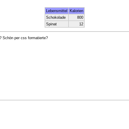
Lebensmittel
Kalorien
Schokolade
800
Spinat
12
? Schön per css formatierte?