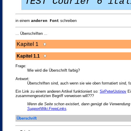
TEST Courier 6 ital
in einem
schreiben
anderen Font
... Überschriften ...
Kapitel 1
Kapitel 1.1
Frage:
Wie wird die Überschrift farbig?
Antwort:
Überschriften sind, auch wenn sie wie oben formatiert sind, fa
Ein Link zu einem anderen Artikel funktioniert so:
SirPeterUstinov
Ei
zusammengesetzten Begriff verweisen will???
Wenn die Seite schon existiert, dann genügt die Verwendung 
SupportWiki:FreieLinks
.
Überschrift