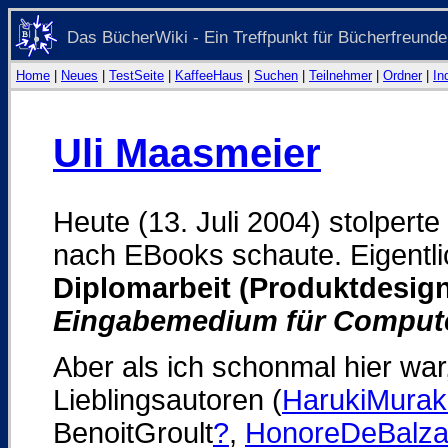
Das BücherWiki - Ein Treffpunkt für Bücherfreunde
Home
|
Neues
|
TestSeite
|
KaffeeHaus
|
Suchen
|
Teilnehmer
|
Ordner
|
In
Uli Maasmeier
Heute (13. Juli 2004) stolperte
nach EBooks schaute. Eigentli
Diplomarbeit (Produktdesi
Eingabemedium für Comput
Aber als ich schonmal hier war,
Lieblingsautoren (
HarukiMurak
BenoitGroult
?
,
HonoreDeBalz