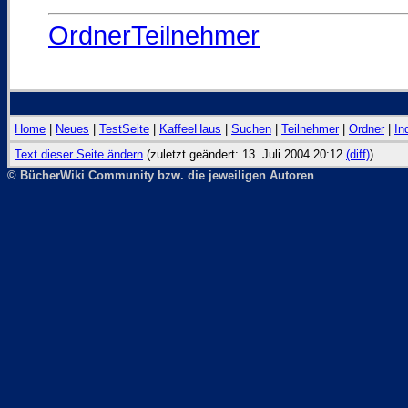
OrdnerTeilnehmer
Home
|
Neues
|
TestSeite
|
KaffeeHaus
|
Suchen
|
Teilnehmer
|
Ordner
|
In
Text dieser Seite ändern
(zuletzt geändert: 13. Juli 2004 20:12
(diff)
)
© BücherWiki Community bzw. die jeweiligen Autoren