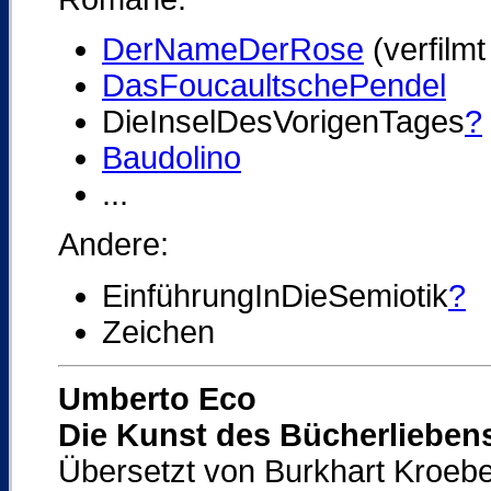
DerNameDerRose
(verfilm
DasFoucaultschePendel
DieInselDesVorigenTages
?
Baudolino
...
Andere:
EinführungInDieSemiotik
?
Zeichen
Umberto Eco
Die Kunst des Bücherlieben
Übersetzt von Burkhart Kroeb