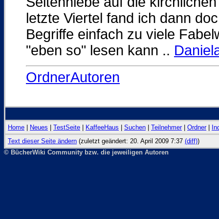
Seitenhiebe auf die kirchlichen
letzte Viertel fand ich dann d
Begriffe einfach zu viele Fabe
"eben so" lesen kann ..
Daniel
OrdnerAutoren
Home
|
Neues
|
TestSeite
|
KaffeeHaus
|
Suchen
|
Teilnehmer
|
Ordner
|
In
Text dieser Seite ändern
(zuletzt geändert: 20. April 2009 7:37
(diff)
)
© BücherWiki Community bzw. die jeweiligen Autoren