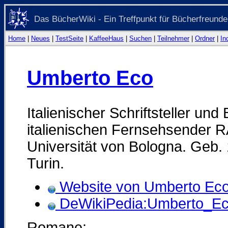
Das BücherWiki - Ein Treffpunkt für Bücherfreunde
Home
|
Neues
|
TestSeite
|
KaffeeHaus
|
Suchen
|
Teilnehmer
|
Ordner
|
In
Umberto Eco
Italienischer Schriftsteller und 
italienischen Fernsehsender RA
Universität von Bologna. Geb. 
Turin.
Website von Umberto Ec
DeWikiPedia:Umberto_E
Romane: