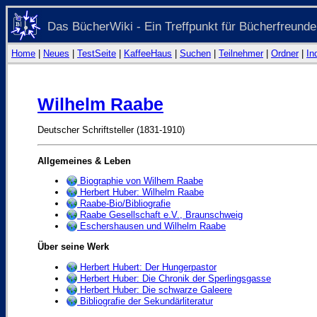
Das BücherWiki - Ein Treffpunkt für Bücherfreunde
Home
|
Neues
|
TestSeite
|
KaffeeHaus
|
Suchen
|
Teilnehmer
|
Ordner
|
In
Wilhelm Raabe
Deutscher Schriftsteller (1831-1910)
Allgemeines & Leben
Biographie von Wilhem Raabe
Herbert Huber: Wilhelm Raabe
Raabe-Bio/Bibliografie
Raabe Gesellschaft e.V., Braunschweig
Eschershausen und Wilhelm Raabe
Über seine Werk
Herbert Hubert: Der Hungerpastor
Herbert Huber: Die Chronik der Sperlingsgasse
Herbert Huber: Die schwarze Galeere
Bibliografie der Sekundärliteratur