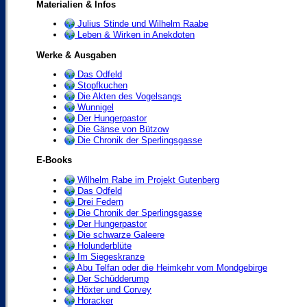
Materialien & Infos
Julius Stinde und Wilhelm Raabe
Leben & Wirken in Anekdoten
Werke & Ausgaben
Das Odfeld
Stopfkuchen
Die Akten des Vogelsangs
Wunnigel
Der Hungerpastor
Die Gänse von Bützow
Die Chronik der Sperlingsgasse
E-Books
Wilhelm Rabe im Projekt Gutenberg
Das Odfeld
Drei Federn
Die Chronik der Sperlingsgasse
Der Hungerpastor
Die schwarze Galeere
Holunderblüte
Im Siegeskranze
Abu Telfan oder die Heimkehr vom Mondgebirge
Der Schüdderump
Höxter und Corvey
Horacker