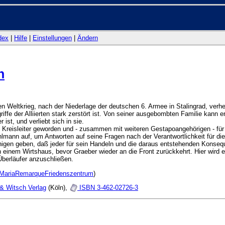
dex
|
Hilfe
|
Einstellungen
|
Ändern
n
en Weltkrieg, nach der Niederlage der deutschen 6. Armee in Stalingrad, verhe
fe der Alliierten stark zerstört ist. Von seiner ausgebombten Familie kann er 
ist, und verliebt sich in sie.
e Kreisleiter geworden und - zusammen mit weiteren Gestapoangehörigen - für
ohlmann auf, um Antworten auf seine Fragen nach der Verantwortlichkeit für 
igen geben, daß jeder für sein Handeln und die daraus entstehenden Konseque
in einem Wirtshaus, bevor Graeber wieder an die Front zurückkehrt. Hier wird 
Überläufer anzuschließen.
hMariaRemarqueFriedenszentrum
)
& Witsch Verlag
(Köln),
ISBN 3-462-02726-3