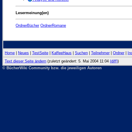
Lesermeinung(en)
OrdnerBücher
OrdnerRomane
Home
|
Neues
|
TestSeite
|
KaffeeHaus
|
Suchen
|
Teilnehmer
|
Ordner
|
In
Text dieser Seite ändern
(zuletzt geändert: 5. Mai 2004 11:04
(diff)
)
© BücherWiki Community bzw. die jeweiligen Autoren