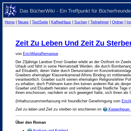
Das BücherWiki - Ein Treffpunkt für Bücherfreunde
Home
|
Neues
|
TestSeite
|
KaffeeHaus
|
Suchen
|
Teilnehmer
|
Ordner
|
In
Zeit Zu Leben Und Zeit Zu Sterbe
von
ErichMariaRemarque
Der 23jährige Landser Ernst Graeber erlebt an der Ostfront im Zweit
Urlaub und fährt in seine Heimatstadt Werden, die durch Bombenangrif
auf Elisabeth, deren Vater durch Denunziation im Konzentrationslager 
Graebers ehemaliger Klassenkamerad Alfons Binding ist mittlerweil
verantwortlich. Graeber sucht seinen ehemaligen Religionslehrer P
zu erhalten, doch Pohlmann kann ihm keinen anderen Rat als denjen
Graeber und Elisabeth heiraten und verleben einige friedliche Tage 
ihnen erschossen, nachdem er sich geweigert hatte, sich ihnen als 
(Inhaltszusammenfassung mit freundlicher Genehmigung vom
Eric
Zeit zu leben und Zeit zu sterben
ist erschienen im
Kiepenheuer 
Über den Roman
Analyse und Kontext