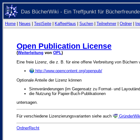
Das BücherWiki - Ein Treffpunkt für Bücherfreunde
Home
|
Neues
|
TestSeite
|
KaffeeHaus
|
Suchen
|
Teilnehmer
|
Ordner
|
In
Open Publication License
(
Weiterleitung
von
OPL
)
Eine freie Lizenz, die z. B. für eine offene Verbreitung von Bücher
http://www.opencontent.org/openpub/
Optionale Anteile der Lizenz können
Sinnveränderungen (im Gegensatz zu Format- und Layoutän
die Nutzung für Papier-Buch-Publikationen
untersagen.
Für verschiedene Lizenzierungsvarianten siehe auch
GründerWik
OrdnerRecht