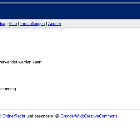
dex
|
Hilfe
|
Einstellungen
|
Ändern
n verwendet werden kann:
derungen)
i:OrdnerRecht
und besonders
GründerWiki:CreativeCommons
.