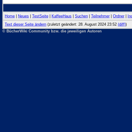
Home
|
Neues
|
TestSeite
|
KaffeeHaus
|
Suchen
|
Teilnehmer
|
Ordner
|
In
Text dieser Seite ändern
(zuletzt geändert: 28. August 2024 23:52
(diff)
)
© BücherWiki Community bzw. die jeweiligen Autoren