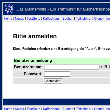
Das BücherWiki - Ein Treffpunkt für Bücherfreunde
Home
|
Neues
|
TestSeite
|
KaffeeHaus
|
Suchen
|
Teilnehmer
|
Ordner
|
In
Bitte anmelden
Diese Funktion erfordert eine Berechtigung als "Autor". Bitte z
Benutzeranmeldung
Benutzername:
z. B.
Passwort:
Home
|
Neues
|
TestSeite
|
KaffeeHaus
|
Suchen
|
Teilnehmer
|
Ordner
|
In