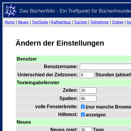
Das BücherWiki - Ein Treffpunkt für Bücherfreunde
Home
|
Neues
|
TestSeite
|
KaffeeHaus
|
Suchen
|
Teilnehmer
|
Ordner
|
In
Ändern der Einstellungen
Benutzer
Benutzername:
Unterschied der Zeitzonen:
Stunden (aktuell
Texteingabefenster
Zeilen:
Spalten:
volle Fensterbreite:
(nur manche Browser
Hilfetext:
anzeigen
Neues
Neues zeigt:
Tage