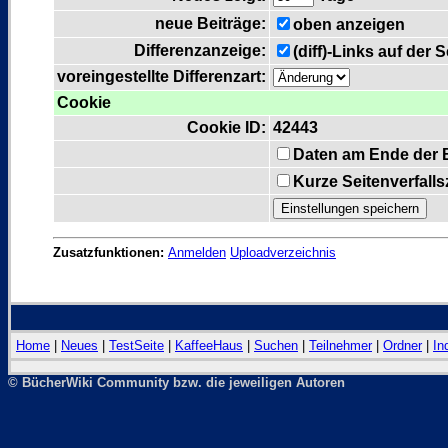
neue Beiträge:
oben anzeigen
Differenzanzeige:
(diff)-Links auf der 
voreingestellte Differenzart:
Cookie
Cookie ID:
42443
Daten am Ende der 
Kurze Seitenverfall
Zusatzfunktionen:
Anmelden
Uploadverzeichnis
Home
|
Neues
|
TestSeite
|
KaffeeHaus
|
Suchen
|
Teilnehmer
|
Ordner
|
In
© BücherWiki Community bzw. die jeweiligen Autoren