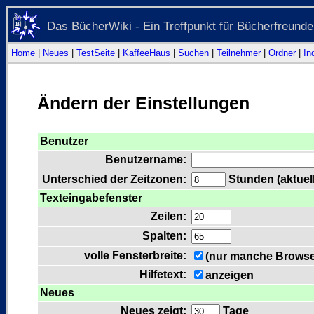
Das BücherWiki - Ein Treffpunkt für Bücherfreunde
Home
|
Neues
|
TestSeite
|
KaffeeHaus
|
Suchen
|
Teilnehmer
|
Ordner
|
In
Ändern der Einstellungen
Benutzer
Benutzername:
Unterschied der Zeitzonen:
Stunden (aktuell
Texteingabefenster
Zeilen:
Spalten:
volle Fensterbreite:
(nur manche Browser
Hilfetext:
anzeigen
Neues
Neues zeigt:
Tage