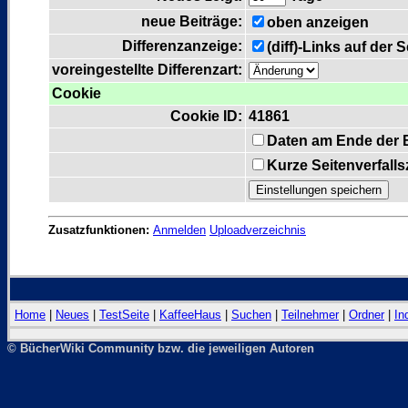
neue Beiträge:
oben anzeigen
Differenzanzeige:
(diff)-Links auf der 
voreingestellte Differenzart:
Cookie
Cookie ID:
41861
Daten am Ende der 
Kurze Seitenverfall
Zusatzfunktionen:
Anmelden
Uploadverzeichnis
Home
|
Neues
|
TestSeite
|
KaffeeHaus
|
Suchen
|
Teilnehmer
|
Ordner
|
In
© BücherWiki Community bzw. die jeweiligen Autoren