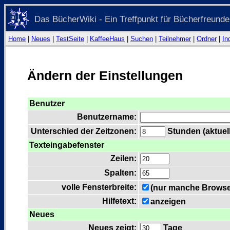
Das BücherWiki - Ein Treffpunkt für Bücherfreunde
Home
|
Neues
|
TestSeite
|
KaffeeHaus
|
Suchen
|
Teilnehmer
|
Ordner
|
In
Ändern der Einstellungen
Benutzer
Benutzername:
Unterschied der Zeitzonen:
Stunden (aktuell
Texteingabefenster
Zeilen:
Spalten:
volle Fensterbreite:
(nur manche Browser
Hilfetext:
anzeigen
Neues
Neues zeigt:
Tage