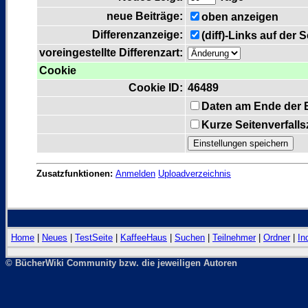
neue Beiträge:
oben anzeigen
Differenzanzeige:
(diff)-Links auf der 
voreingestellte Differenzart:
Cookie
Cookie ID:
46489
Daten am Ende der 
Kurze Seitenverfall
Zusatzfunktionen:
Anmelden
Uploadverzeichnis
Home
|
Neues
|
TestSeite
|
KaffeeHaus
|
Suchen
|
Teilnehmer
|
Ordner
|
In
© BücherWiki Community bzw. die jeweiligen Autoren