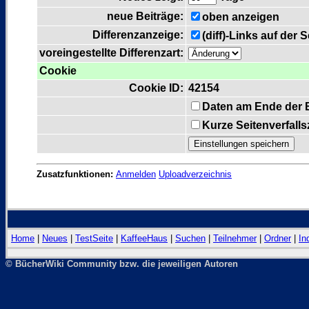
neue Beiträge:
oben anzeigen
Differenzanzeige:
(diff)-Links auf der 
voreingestellte Differenzart:
Cookie
Cookie ID:
42154
Daten am Ende der 
Kurze Seitenverfall
Zusatzfunktionen:
Anmelden
Uploadverzeichnis
Home
|
Neues
|
TestSeite
|
KaffeeHaus
|
Suchen
|
Teilnehmer
|
Ordner
|
In
© BücherWiki Community bzw. die jeweiligen Autoren