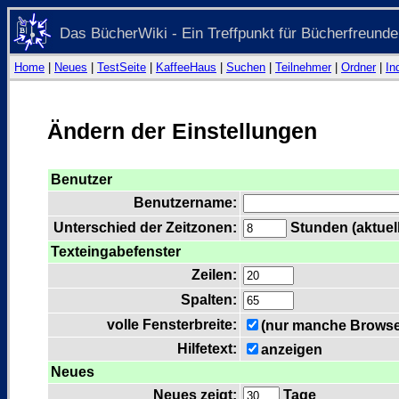
Das BücherWiki - Ein Treffpunkt für Bücherfreunde
Home
|
Neues
|
TestSeite
|
KaffeeHaus
|
Suchen
|
Teilnehmer
|
Ordner
|
In
Ändern der Einstellungen
Benutzer
Benutzername:
Unterschied der Zeitzonen:
Stunden (aktuell
Texteingabefenster
Zeilen:
Spalten:
volle Fensterbreite:
(nur manche Browser
Hilfetext:
anzeigen
Neues
Neues zeigt:
Tage