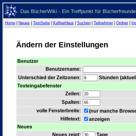
Das BücherWiki - Ein Treffpunkt für Bücherfreunde
Home
|
Neues
|
TestSeite
|
KaffeeHaus
|
Suchen
|
Teilnehmer
|
Ordner
|
In
Ändern der Einstellungen
Benutzer
Benutzername:
Unterschied der Zeitzonen:
Stunden (aktuell
Texteingabefenster
Zeilen:
Spalten:
volle Fensterbreite:
(nur manche Browser
Hilfetext:
anzeigen
Neues
Neues zeigt:
Tage