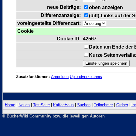
neue Beiträge:
oben anzeigen
Differenzanzeige:
(diff)-Links auf der 
voreingestellte Differenzart:
Cookie
Cookie ID:
42567
Daten am Ende der 
Kurze Seitenverfall
Zusatzfunktionen:
Anmelden
Uploadverzeichnis
Home
|
Neues
|
TestSeite
|
KaffeeHaus
|
Suchen
|
Teilnehmer
|
Ordner
|
In
© BücherWiki Community bzw. die jeweiligen Autoren