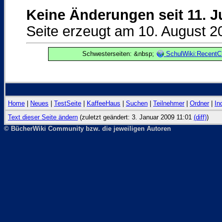
Keine Änderungen seit 11. Ju
Seite erzeugt am 10. August 2
Schwesterseiten: &nbsp;
SchulWiki:RecentC
Home
|
Neues
|
TestSeite
|
KaffeeHaus
|
Suchen
|
Teilnehmer
|
Ordner
|
In
Text dieser Seite ändern
(zuletzt geändert: 3. Januar 2009 11:01
(diff)
)
© BücherWiki Community bzw. die jeweiligen Autoren