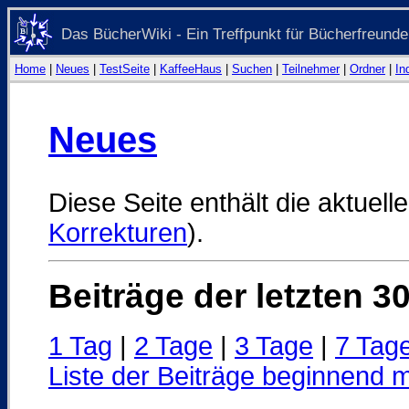
Das BücherWiki - Ein Treffpunkt für Bücherfreunde
Home
|
Neues
|
TestSeite
|
KaffeeHaus
|
Suchen
|
Teilnehmer
|
Ordner
|
In
Neues
Diese Seite enthält die aktuelle
Korrekturen
).
Beiträge der letzten 3
1 Tag
|
2 Tage
|
3 Tage
|
7 Tag
Liste der Beiträge beginnend m