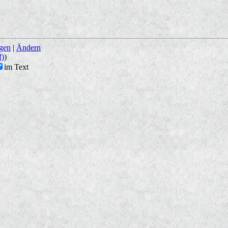
ngen
|
Ändern
f)
)
im Text