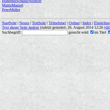
HubertusSchulzeNeuhoff
MattisManzel
PeterMüller
StartSeite
|
Neues
|
TestSeite
|
Teilnehmer
|
Ordner
|
Index
|
Einstellu
Text dieser Seite ändern
(zuletzt geändert: 26. August 2014 12:26
(dif
Suchbegriff:
gesucht wird
im Titel