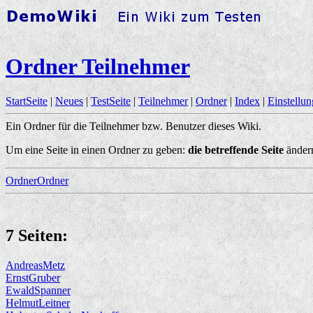
Ordner Teilnehmer
StartSeite
|
Neues
|
TestSeite
|
Teilnehmer
|
Ordner
|
Index
|
Einstellu
Ein Ordner für die Teilnehmer bzw. Benutzer dieses Wiki.
Um eine Seite in einen Ordner zu geben:
die betreffende Seite
ändern
OrdnerOrdner
7 Seiten:
AndreasMetz
ErnstGruber
EwaldSpanner
HelmutLeitner