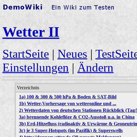
Wetter II
StartSeite
|
Neues
|
TestSeit
Einstellungen
|
Ändern
Verzeichnis
1a) 100 & 300 & 500 hPa & Boden & SAT-Bild
1b) Wetter-Vorhersage von wetteronline und ...
2) Wetterdaten von deutschen Stationen Rückblick (Tag
3a) brennende Kohleflöze & CO2-Ausstoß u.a. in China
3b) Erd-Hitzefluss (radioaktiv & Urwärme & Geoneutrin
3c) je 3 Super-Hotspots (im Pazifik) & Superswells