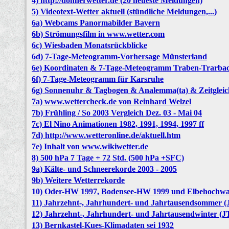
4) http://donnerwetter.de (20 neueste Meldungen)
5) Videotext-Wetter aktuell (stündliche Meldungen,...)
6a) Webcams Panormabilder Bayern
6b) Strömungsfilm in www.wetter.com
6c) Wiesbaden Monatsrückblicke
6d) 7-Tage-Meteogramm-Vorhersage Münsterland
6e) Koordinaten & 7-Tage-Meteogramm Traben-Trarba
6f) 7-Tage-Meteogramm für Karsruhe
6g) Sonnenuhr & Tagbogen & Analemma(ta) & Zeitglei
7a) www.wettercheck.de von Reinhard Welzel
7b) Frühling / So 2003 Vergleich Dez. 03 - Mai 04
7c) El Nino Animationen 1982, 1991, 1994, 1997 ff
7d) http://www.wetteronline.de/aktuell.htm
7e) Inhalt von www.wikiwetter.de
8) 500 hPa 7 Tage + 72 Std. (500 hPa +SFC)
9a) Kälte- und Schneerekorde 2003 - 2005
9b) Weitere Wetterrekorde
10) Oder-HW 1997, Bodensee-HW 1999 und Elbehochwa
11) Jahrzehnt-, Jahrhundert- und Jahrtausendsommer (J
12) Jahrzehnt-, Jahrhundert- und Jahrtausendwinter (J
13) Bernkastel-Kues-Klimadaten sei 1932