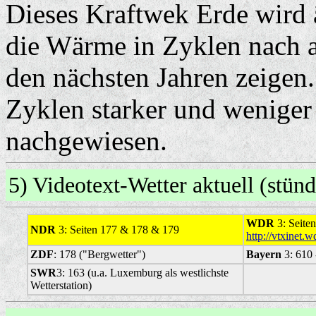
Dieses Kraftwek Erde wird
die Wärme in Zyklen nach a
den nächsten Jahren zeigen
Zyklen starker und weniger
nachgewiesen.
5) Videotext-Wetter aktuell (stü
WDR
3: Seiten
NDR
3: Seiten 177 & 178 & 179
http://vtxinet.
ZDF
: 178 ("Bergwetter")
Bayern
3: 610 
SWR
3: 163 (u.a. Luxemburg als westlichste
Wetterstation)