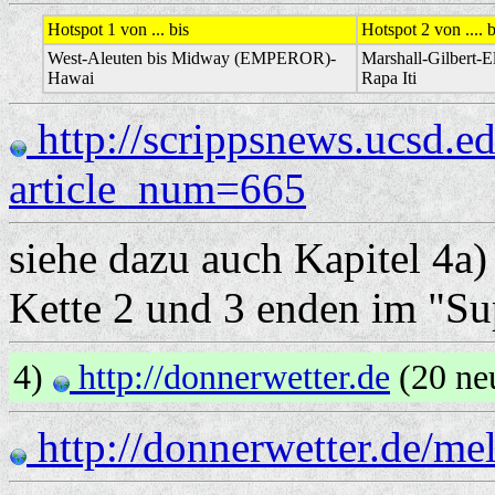
Hotspot 1 von ... bis
Hotspot 2 von .... b
West-Aleuten bis Midway (EMPEROR)-
Marshall-Gilbert-
Hawai
Rapa Iti
http://scrippsnews.ucsd.ed
article_num=665
siehe dazu auch Kapitel 4a)
Kette 2 und 3 enden im "Su
4)
http://donnerwetter.de
(20 ne
http://donnerwetter.de/me