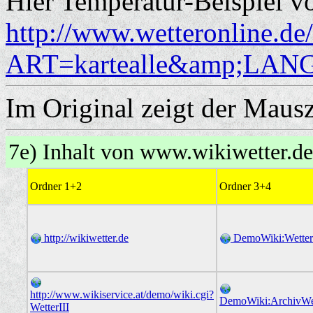
Hier Temperatur-Beispiel 
http://www.wetteronline.de
ART=kartealle&amp;LA
Im Original zeigt der Maus
7e) Inhalt von www.wikiwetter.
Ordner 1+2
Ordner 3+4
http://wikiwetter.de
DemoWiki:Wetter
http://www.wikiservice.at/demo/wiki.cgi?
DemoWiki:ArchivWe
WetterIII