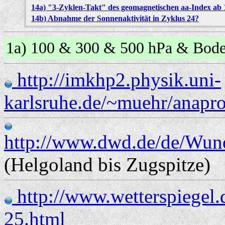
14a) "3-Zyklen-Takt" des geomagnetischen aa-Index ab 
14b) Abnahme der Sonnenaktivität in Zyklus 24?
1a) 100 & 300 & 500 hPa & Bo
http://imkhp2.physik.uni-
karlsruhe.de/~muehr/anapr
http://www.dwd.de/de/Wun
(Helgoland bis Zugspitze)
http://www.wetterspiegel.
25.html