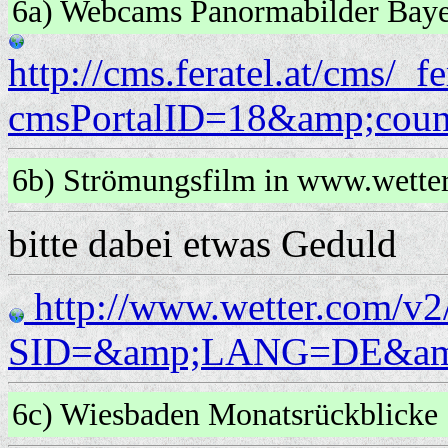
6a) Webcams Panormabilder Ba
http://cms.feratel.at/cm
cmsPortalID=18&amp;coun
6b) Strömungsfilm in www.wett
bitte dabei etwas Geduld
http://www.wetter.com/v2
SID=&amp;LANG=DE&am
6c) Wiesbaden Monatsrückblick