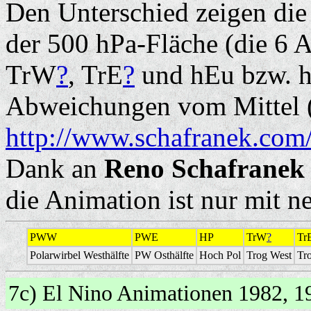
Den Unterschied zeigen die
der 500 hPa-Fläche (die 6
TrW
?
, TrE
?
und hEu bzw. hN
Abweichungen vom Mittel (
http://www.schafranek.com/
Dank an
Reno Schafranek
die Animation ist nur mit 
PWW
PWE
HP
TrW
?
Tr
Polarwirbel Westhälfte
PW Osthälfte
Hoch Pol
Trog West
Tr
7c) El Nino Animationen 1982, 1