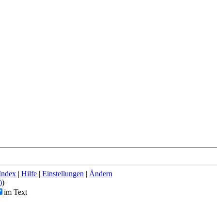
Index
|
Hilfe
|
Einstellungen
|
Ändern
)
)
im Text