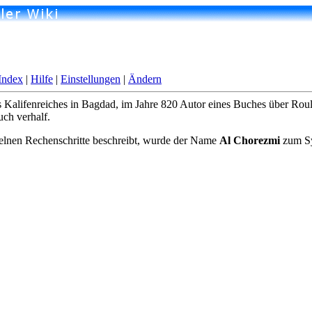
Index
|
Hilfe
|
Einstellungen
|
Ändern
ifenreiches in Bagdad, im Jahre 820 Autor eines Buches über Roulet
ch verhalf.
zelnen Rechenschritte beschreibt, wurde der Name
Al Chorezmi
zum Sy