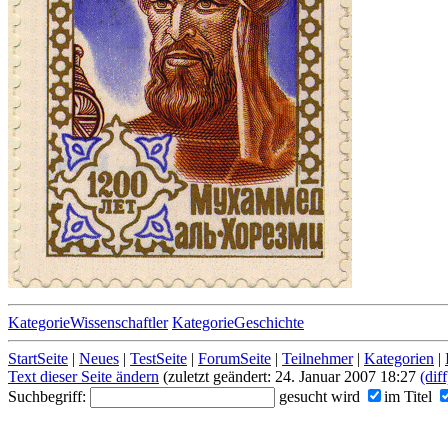
KategorieWissenschaftler
KategorieGeschichte
StartSeite
|
Neues
|
TestSeite
|
ForumSeite
|
Teilnehmer
|
Kategorien
|
Text dieser Seite ändern
(zuletzt geändert: 24. Januar 2007 18:27
(diff
Suchbegriff:
gesucht wird
im Titel