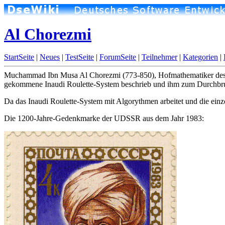
Al Chorezmi
StartSeite
|
Neues
|
TestSeite
|
ForumSeite
|
Teilnehmer
|
Kategorien
|
Muchammad Ibn Musa Al Chorezmi (773-850), Hofmathematiker des Kal
gekommene Inaudi Roulette-System beschrieb und ihm zum Durchbru
Da das Inaudi Roulette-System mit Algorythmen arbeitet und die ein
Die 1200-Jahre-Gedenkmarke der UDSSR aus dem Jahr 1983: