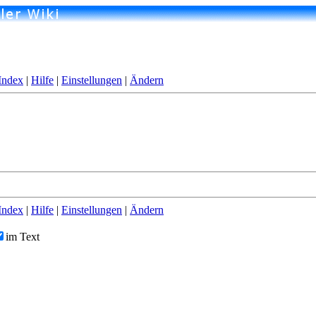
Index
|
Hilfe
|
Einstellungen
|
Ändern
Index
|
Hilfe
|
Einstellungen
|
Ändern
im Text