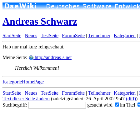
Andreas Schwarz
StartSeite
|
Neues
|
TestSeite
|
ForumSeite
|
Teilnehmer
|
Kategorien
|
Hab nur mal kurz reingeschaut.
Meine Seite:
http://andreas-s.net
Herzlich Willkommen!
KategorieHomePage
StartSeite
|
Neues
|
TestSeite
|
ForumSeite
|
Teilnehmer
|
Kategorien
|
Text dieser Seite ändern
(zuletzt geändert: 26. April 2002 9:47
(diff)
)
Suchbegriff:
gesucht wird
im Titel