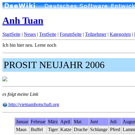
Anh Tuan
StartSeite
|
Neues
|
TestSeite
|
ForumSeite
|
Teilnehmer
|
Kategorien
|
Ich bin hier neu. Lerne noch
PROSIT NEUJAHR 2006
es folgt meine Link
http://vietnambotschaft.org
Januar
Februar
März
April
Mai
Juni
Juli
Augus
Maus
Buffel
Tiger
Katze
Drache
Schlange
Pferd
Lamm