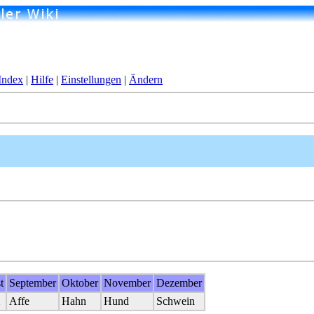
Index
|
Hilfe
|
Einstellungen
|
Ändern
t
September
Oktober
November
Dezember
Affe
Hahn
Hund
Schwein