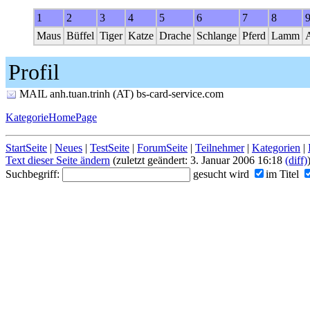
1
2
3
4
5
6
7
8
Maus
Büffel
Tiger
Katze
Drache
Schlange
Pferd
Lamm
Profil
MAIL anh.tuan.trinh (AT) bs-card-service.com
KategorieHomePage
StartSeite
|
Neues
|
TestSeite
|
ForumSeite
|
Teilnehmer
|
Kategorien
|
Text dieser Seite ändern
(zuletzt geändert: 3. Januar 2006 16:18
(diff)
Suchbegriff:
gesucht wird
im Titel