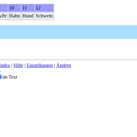
9
10
11
12
Affe
Hahn
Hund
Schwein
Index
|
Hilfe
|
Einstellungen
|
Ändern
)
im Text