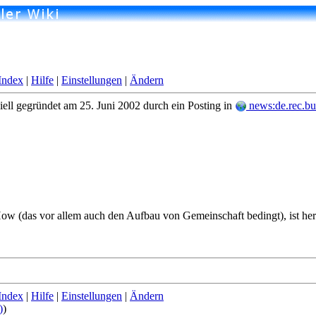
Index
|
Hilfe
|
Einstellungen
|
Ändern
ziell gegründet am 25. Juni 2002 durch ein Posting in
news:de.rec.bu
 (das vor allem auch den Aufbau von Gemeinschaft bedingt), ist herzl
Index
|
Hilfe
|
Einstellungen
|
Ändern
)
)