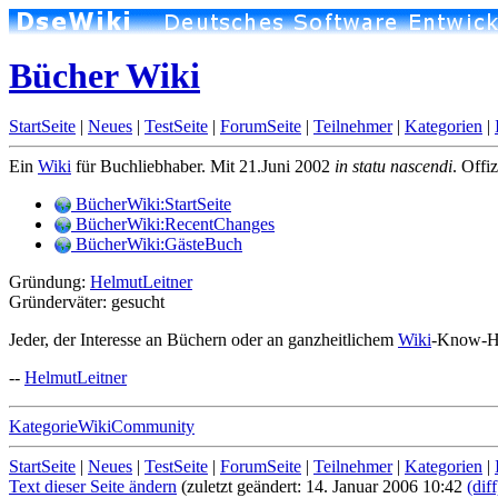
Bücher Wiki
StartSeite
|
Neues
|
TestSeite
|
ForumSeite
|
Teilnehmer
|
Kategorien
|
Ein
Wiki
für Buchliebhaber. Mit 21.Juni 2002
in statu nascendi
. Offi
BücherWiki:StartSeite
BücherWiki:RecentChanges
BücherWiki:GästeBuch
Gründung:
HelmutLeitner
Gründerväter: gesucht
Jeder, der Interesse an Büchern oder an ganzheitlichem
Wiki
-Know-How
--
HelmutLeitner
KategorieWikiCommunity
StartSeite
|
Neues
|
TestSeite
|
ForumSeite
|
Teilnehmer
|
Kategorien
|
Text dieser Seite ändern
(zuletzt geändert: 14. Januar 2006 10:42
(diff