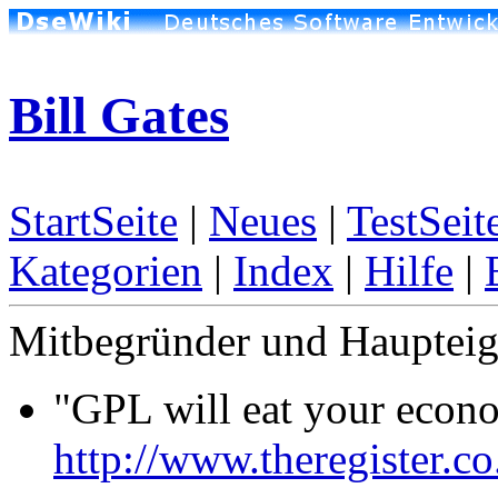
Bill Gates
StartSeite
|
Neues
|
TestSeit
Kategorien
|
Index
|
Hilfe
|
Mitbegründer und Hauptei
"GPL will eat your econo
http://www.theregister.c