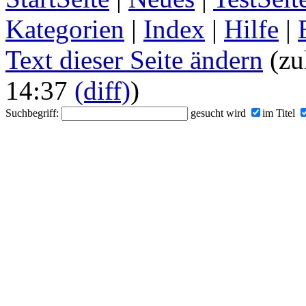
Kategorien
|
Index
|
Hilfe
|
Text dieser Seite ändern
(zu
14:37
(diff)
)
Suchbegriff:
gesucht wird
im Titel