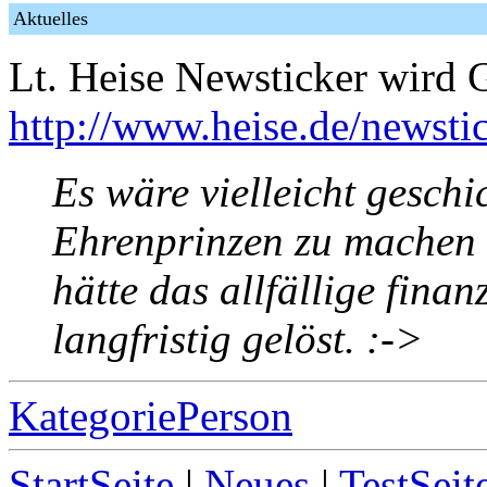
Aktuelles
Lt. Heise Newsticker wird 
http://www.heise.de/newstic
Es wäre vielleicht geschi
Ehrenprinzen zu machen o
hätte das allfällige fina
langfristig gelöst. :->
KategoriePerson
StartSeite
|
Neues
|
TestSeit