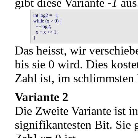
gibt diese Variante
-1
aus
int log2 = -1;

while (x > 0) {

  ++log2;

  x = x >> 1;

}
Das heisst, wir verschie
bis sie 0 wird. Dies kost
Zahl ist, im schlimmsten 
Variante 2
Die Zweite Variante ist 
signifikantesten Bit. Sie 