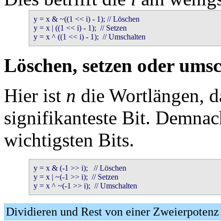
y = x & ~((1 << i) - 1); // Löschen

y = x | ((1 << i) - 1);  // Setzen

y = x ^ ((1 << i) - 1);  // Umschalten
Löschen, setzen oder umsc
Hier ist
n
die Wortlängen, da
signifikanteste Bit. Demnac
wichtigsten Bits.
y = x & (-1 >> i);   // Löschen

y = x | ~(-1 >> i);  // Setzen

y = x ^ ~(-1 >> i);  // Umschalten
Dividieren und Rest von einer Zweierpotenz