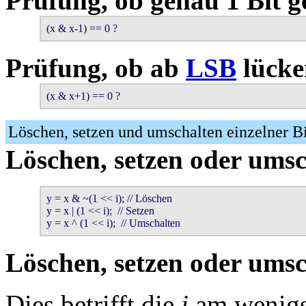
Prüfung, ob genau 1 Bit ge
(x & x-1) == 0 ?
Prüfung, ob ab
LSB
lücken
(x & x+1) == 0 ?
Löschen, setzen und umschalten einzelner Bi
Löschen, setzen oder umsc
y = x & ~(1 << i); // Löschen

y = x | (1 << i);  // Setzen

y = x ^ (1 << i);  // Umschalten
Löschen, setzen oder umsc
Dies betrifft die
i
am wenigst