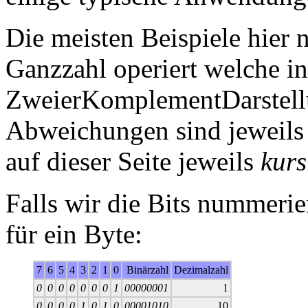
Die meisten Beispiele hier 
Ganzzahl operiert welche in
ZweierKomplementDarstel
Abweichungen sind jeweils 
auf dieser Seite jeweils
kurs
Falls wir die Bits nummerier
für ein Byte:
7
6
5
4
3
2
1
0
Binärzahl
Dezimalzahl
0
0
0
0
0
0
0
1
00000001
1
0
0
0
0
1
0
1
0
00001010
10