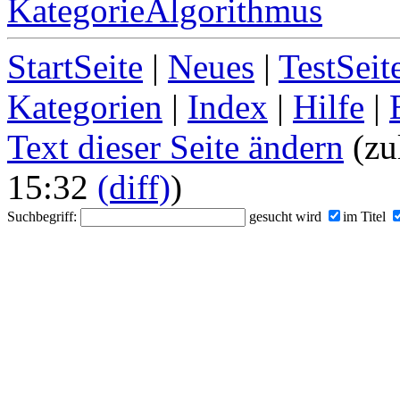
KategorieAlgorithmus
StartSeite
|
Neues
|
TestSeit
Kategorien
|
Index
|
Hilfe
|
Text dieser Seite ändern
(zu
15:32
(diff)
)
Suchbegriff:
gesucht wird
im Titel