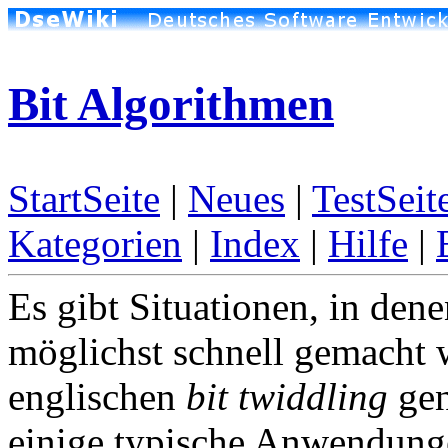
Bit Algorithmen
StartSeite
|
Neues
|
TestSeit
Kategorien
|
Index
|
Hilfe
|
Es gibt Situationen, in dene
möglichst schnell gemacht 
englischen
bit twiddling
gen
einige typische Anwendung