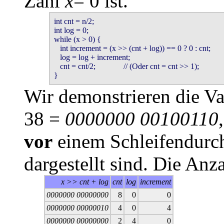
Zahl
x
= 0 ist.
int cnt = n/2;

int log = 0;

while (x > 0) {

   int increment = (x >> (cnt + log)) == 0 ? 0 : cnt;

   log = log + increment;

   cnt = cnt/2;              // (Oder cnt = cnt >> 1);

}
Wir demonstrieren die Va
38 =
0000000 00100110
vor
einem Schleifendurc
dargestellt sind. Die Anza
x >> cnt + log
cnt
log
increment
0000000 00000000
8
0
0
0000000 00000010
4
0
4
0000000 00000000
2
4
0