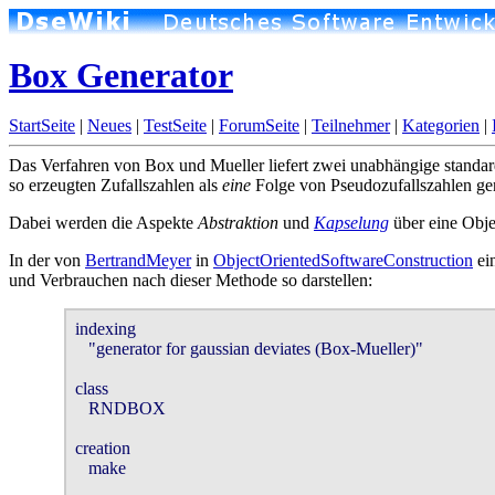
Box Generator
StartSeite
|
Neues
|
TestSeite
|
ForumSeite
|
Teilnehmer
|
Kategorien
|
Das Verfahren von Box und Mueller liefert zwei unabhängige standardno
so erzeugten Zufallszahlen als
eine
Folge von Pseudozufallszahlen gen
Dabei werden die Aspekte
Abstraktion
und
Kapselung
über eine Obj
In der von
BertrandMeyer
in
ObjectOrientedSoftwareConstruction
ein
und Verbrauchen nach dieser Methode so darstellen:
indexing

   "generator for gaussian deviates (Box-Mueller)"

class 

   RNDBOX

creation 

   make
