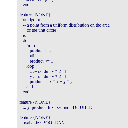
   end

feature {NONE}

   randpoint 

   -- a point from a uniform distribution on the area 

   -- of the unit circle

   is

   do

      from

         product := 2

      until

         product <= 1 

      loop 

         x := randuniv * 2 - 1

         y := randuniv * 2 - 1

         product := x * x + y * y

      end

   end

feature {NONE}

   x, y, product, first, second : DOUBLE

feature {NONE}

   available : BOOLEAN
