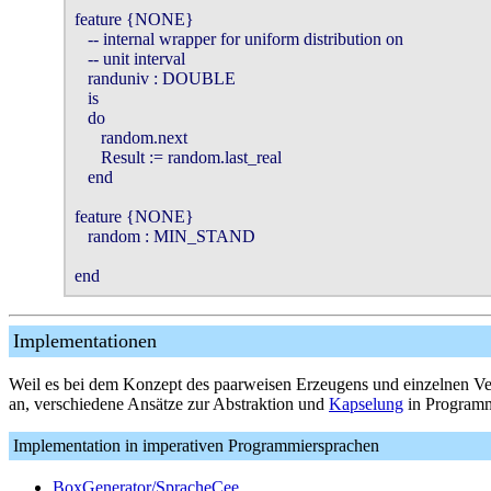
feature {NONE}

   -- internal wrapper for uniform distribution on 

   -- unit interval

   randuniv : DOUBLE

   is

   do

      random.next

      Result := random.last_real

   end

feature {NONE}

   random : MIN_STAND

end
Implementationen
Weil es bei dem Konzept des paarweisen Erzeugens und einzelnen Ver
an, verschiedene Ansätze zur Abstraktion und
Kapselung
in Programmi
Implementation in imperativen Programmiersprachen
BoxGenerator/SpracheCee