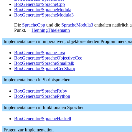
BoxGenerator/SpracheCpp
BoxGenerator/SpracheModula
BoxGenerator/SpracheModula3
Die
SpracheCpp
und die
SpracheModula3
enthalten natürlich 
Punkt. --
HenningThielemann
Implementationen in imperativen, objektorientierten Programmierspr
BoxGenerator/SpracheJava
BoxGenerator/SpracheObjectiveCee
BoxGenerator/SpracheSmalltalk
BoxGenerator/SpracheCeeSharp
Implementationen in Skriptsprachen
BoxGenerator/SpracheRuby
BoxGenerator/SprachePython
Implementationen in funktionalen Sprachen
BoxGenerator/SpracheHaskell
Fragen zur Implementation