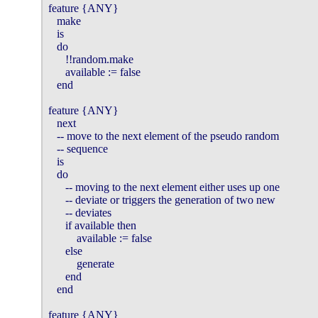
feature {ANY}

   make

   is

   do

      !!random.make

      available := false

   end

feature {ANY}

   next 

   -- move to the next element of the pseudo random 

   -- sequence

   is

   do

      -- moving to the next element either uses up one 

      -- deviate or triggers the generation of two new 

      -- deviates

      if available then

          available := false

      else

          generate

      end

   end

feature {ANY}
