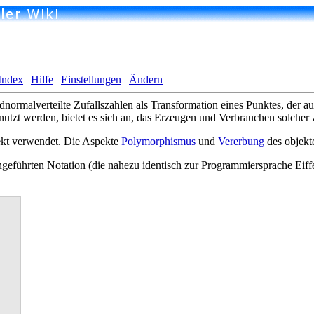
Index
|
Hilfe
|
Einstellungen
|
Ändern
rmalverteilte Zufallszahlen als Transformation eines Punktes, der aus 
utzt werden, bietet es sich an, das Erzeugen und Verbrauchen solcher 
ekt verwendet. Die Aspekte
Polymorphismus
und
Vererbung
des objekto
geführten Notation (die nahezu identisch zur Programmiersprache Eiffe