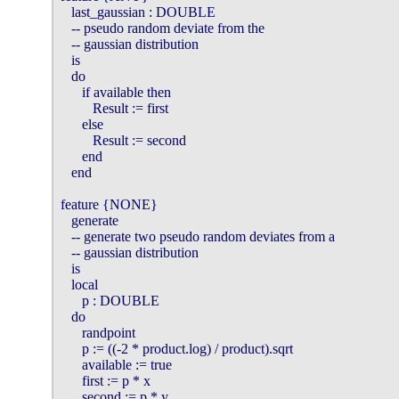
   last_gaussian : DOUBLE

   -- pseudo random deviate from the 

   -- gaussian distribution

   is

   do

      if available then

         Result := first

      else

         Result := second

      end

   end

feature {NONE}

   generate

   -- generate two pseudo random deviates from a 

   -- gaussian distribution

   is

   local

      p : DOUBLE

   do

      randpoint

      p := ((-2 * product.log) / product).sqrt

      available := true

      first := p * x

      second := p * y
