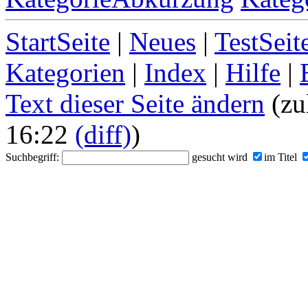
StartSeite
|
Neues
|
TestSeit
Kategorien
|
Index
|
Hilfe
|
Text dieser Seite ändern
(zu
16:22
(diff)
)
Suchbegriff:
gesucht wird
im Titel