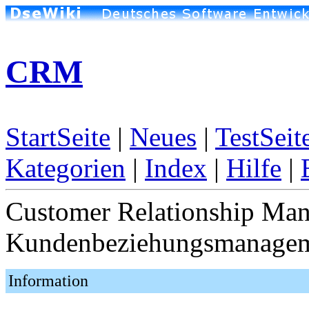
CRM
StartSeite
|
Neues
|
TestSeit
Kategorien
|
Index
|
Hilfe
|
Customer Relationship Man
Kundenbeziehungsmanage
Information