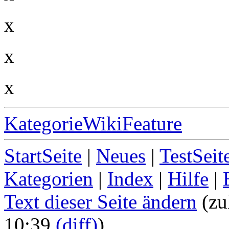
x
x
x
KategorieWikiFeature
StartSeite
|
Neues
|
TestSeit
Kategorien
|
Index
|
Hilfe
|
Text dieser Seite ändern
(zu
10:39
(diff)
)