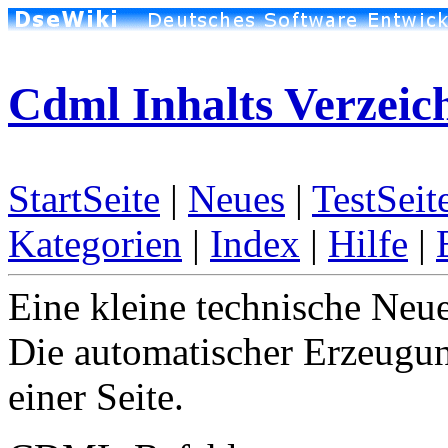
Cdml Inhalts Verzeic
StartSeite
|
Neues
|
TestSeit
Kategorien
|
Index
|
Hilfe
|
Eine kleine technische Neu
Die automatischer Erzeugung
einer Seite.