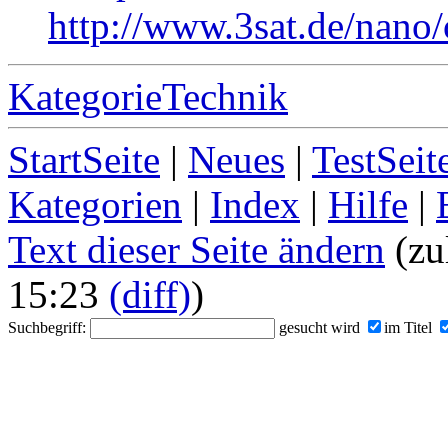
http://www.3sat.de/nano
KategorieTechnik
StartSeite
|
Neues
|
TestSeit
Kategorien
|
Index
|
Hilfe
|
Text dieser Seite ändern
(zu
15:23
(diff)
)
Suchbegriff:
gesucht wird
im Titel