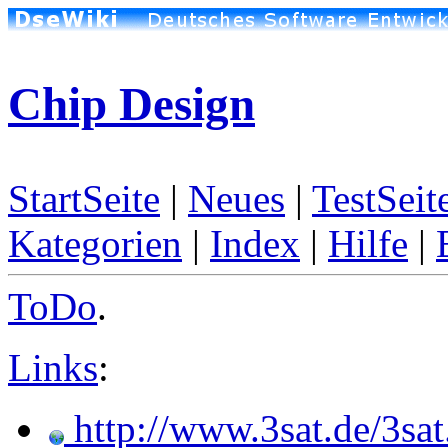
Chip Design
StartSeite
|
Neues
|
TestSeit
Kategorien
|
Index
|
Hilfe
|
ToDo
.
Links
:
http://www.3sat.de/3sat