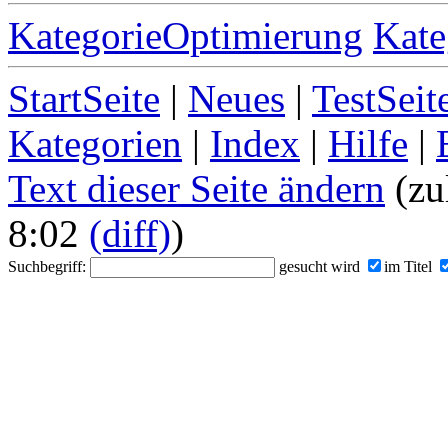
KategorieOptimierung
Kate
StartSeite
|
Neues
|
TestSeit
Kategorien
|
Index
|
Hilfe
|
Text dieser Seite ändern
(zu
8:02
(diff)
)
Suchbegriff:
gesucht wird
im Titel