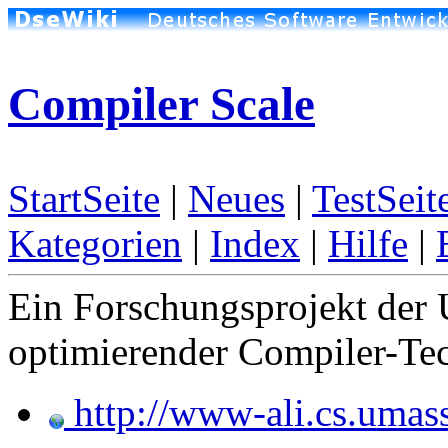
Compiler Scale
StartSeite
|
Neues
|
TestSeit
Kategorien
|
Index
|
Hilfe
|
Ein Forschungsprojekt der 
optimierender Compiler-Te
http://www-ali.cs.umass