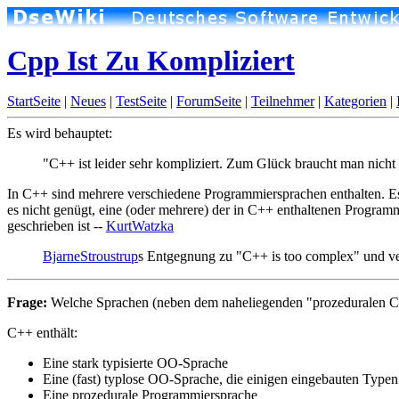
Cpp Ist Zu Kompliziert
StartSeite
|
Neues
|
TestSeite
|
ForumSeite
|
Teilnehmer
|
Kategorien
|
Es wird behauptet:
"C++ ist leider sehr kompliziert. Zum Glück braucht man nich
In C++ sind mehrere verschiedene Programmiersprachen enthalten. Es i
es nicht genügt, eine (oder mehrere) der in C++ enthaltenen Program
geschrieben ist --
KurtWatzka
BjarneStroustrup
s Entgegnung zu "C++ is too complex" und ve
Frage:
Welche Sprachen (neben dem naheliegenden "prozeduralen C") 
C++ enthält:
Eine stark typisierte OO-Sprache
Eine (fast) typlose OO-Sprache, die einigen eingebauten Typen
Eine prozedurale Programmiersprache