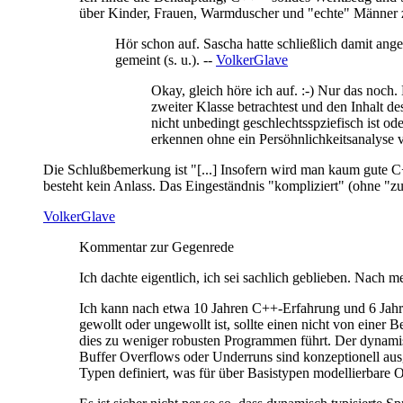
über Kinder, Frauen, Warmduscher und "echte" Männer zu 
Hör schon auf. Sascha hatte schließlich damit ange
gemeint (s. u.). --
VolkerGlave
Okay, gleich höre ich auf. :-) Nur das noch
zweiter Klasse betrachtest und den Inhalt de
nicht unbedingt geschlechtsspziefisch ist od
erkennen ohne ein Persöhnlichkeitsanalyse v
Die Schlußbemerkung ist "[...] Insofern wird man kaum gute C++
besteht kein Anlass. Das Eingeständnis "kompliziert" (ohne "zu
VolkerGlave
Kommentar zur Gegenrede
Ich dachte eigentlich, ich sei sachlich geblieben. Nach 
Ich kann nach etwa 10 Jahren C++-Erfahrung und 6 Jahren
gewollt oder ungewollt ist, sollte einen nicht von einer 
dies zu weniger robusten Programmen führt. Der dynam
Buffer Overflows oder Underruns sind konzeptionell aus
Typen definiert, was für über Basistypen modellierbare O