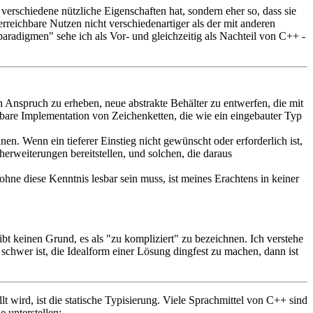
erschiedene nützliche Eigenschaften hat, sondern eher so, dass sie
reichbare Nutzen nicht verschiedenartiger als der mit anderen
adigmen" sehe ich als Vor- und gleichzeitig als Nachteil von C++ -
n Anspruch zu erheben, neue abstrakte Behälter zu entwerfen, die mit
bare Implementation von Zeichenketten, die wie ein eingebauter Typ
n. Wenn ein tieferer Einstieg nicht gewünscht oder erforderlich ist,
erweiterungen bereitstellen, und solchen, die daraus
ne diese Kenntnis lesbar sein muss, ist meines Erachtens in keiner
bt keinen Grund, es als "zu kompliziert" zu bezeichnen. Ich verstehe
chwer ist, die Idealform einer Lösung dingfest zu machen, dann ist
lt wird, ist die statische Typisierung. Viele Sprachmittel von C++ sind
 unterstellen: