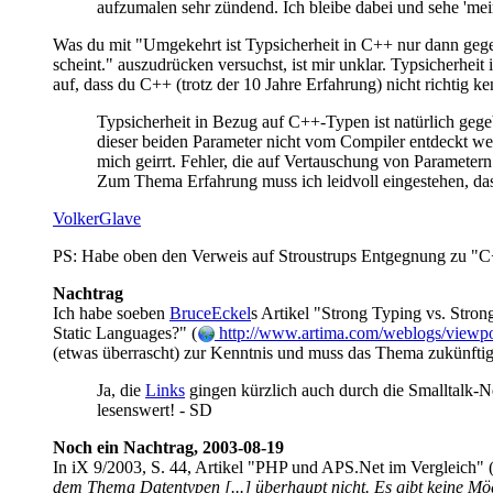
aufzumalen sehr zündend. Ich bleibe dabei und sehe 'mei
Was du mit "Umgekehrt ist Typsicherheit in C++ nur dann gege
scheint." auszudrücken versuchst, ist mir unklar. Typsicherhei
auf, dass du C++ (trotz der 10 Jahre Erfahrung) nicht richtig ke
Typsicherheit in Bezug auf C++-Typen ist natürlich gege
dieser beiden Parameter nicht vom Compiler entdeckt wer
mich geirrt. Fehler, die auf Vertauschung von Parametern
Zum Thema Erfahrung muss ich leidvoll eingestehen, dass 
VolkerGlave
PS: Habe oben den Verweis auf Stroustrups Entgegnung zu "C+
Nachtrag
Ich habe soeben
BruceEckel
s Artikel "Strong Typing vs. Strong
Static Languages?" (
http://www.artima.com/weblogs/viewpo
(etwas überrascht) zur Kenntnis und muss das Thema zukünftig
Ja, die
Links
gingen kürzlich auch durch die Smalltalk
lesenswert! - SD
Noch ein Nachtrag, 2003-08-19
In iX 9/2003, S. 44, Artikel "PHP und APS.Net im Vergleich" 
dem Thema Datentypen [...] überhaupt nicht. Es gibt keine Mög