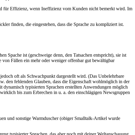
d für Effizienz, wenn Ineffizienz vom Kunden nicht bemerkt wird. Im
er finden, die eingestehen, dass die Sprache zu kompliziert ist.
hen Spache ist (geschweige denn, den Tatsachen entspricht), sie ist
de von Fällen ein mehr oder weniger offenbar gut bewältigbar
jedoch oft als Schwachpunkt dargestellt wird. (Das Unbelehrbare
 bzw. den fehlenden Glauben, dass die Eigenschaft wohlmöglich in der
it dynamisch typisierten Sprachen erstellten Anwendungen möglich
n wirklich bis zum Erbrechen in u. a. den einschlägigen Newsgruppen
uen und sonstige Warmduscher (obiger Smalltalk-Artikel wurde
reng typisierter Sprachen, das aber noch mit deiner Weltanschauung