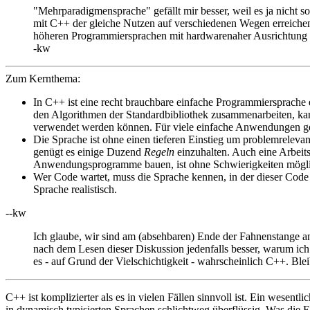
"Mehrparadigmensprache" gefällt mir besser, weil es ja nicht 
mit C++ der gleiche Nutzen auf verschiedenen Wegen erreichen 
höheren Programmiersprachen mit hardwarenaher Ausrichtung (
-kw
Zum Kernthema:
In C++ ist eine recht brauchbare einfache Programmiersprache e
den Algorithmen der Standardbibliothek zusammenarbeiten, kan
verwendet werden können. Für viele einfache Anwendungen g
Die Sprache ist ohne einen tieferen Einstieg um problemrelevan
genügt es einige Duzend
Regeln
einzuhalten. Auch eine Arbeits
Anwendungsprogramme bauen, ist ohne Schwierigkeiten mögli
Wer Code wartet, muss die Sprache kennen, in der dieser Code 
Sprache realistisch.
--kw
Ich glaube, wir sind am (absehbaren) Ende der Fahnenstange ang
nach dem Lesen dieser Diskussion jedenfalls besser, warum ich
es - auf Grund der Vielschichtigkeit - wahrscheinlich C++. Blei
C++ ist komplizierter als es in vielen Fällen sinnvoll ist. Ein wesent
in dynamisch typisierten Sprachen schlichtweg überflüssig. Was die E