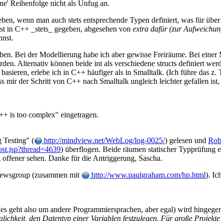
ne' Reihenfolge nicht als Unfug an.
ben, wenn man auch stets entsprechende Typen definiert, was für über 
t ist in C++ _stets_ gegeben, abgesehen von
extra dafür (zur Aufweichun
nnst.
ben. Bei der Modellierung habe ich aber gewisse Freiräume. Bei einer
den. Alternativ können beide int als verschiedene structs definiert w
 basieren, erlebe ich in C++ häufiger als in Smalltalk. (Ich führe das 
mir der Schritt von C++ nach Smalltalk ungleich leichter gefallen ist
+ is too complex" eingetragen.
 Testing" (
http://mindview.net/WebLog/log-0025/
) gelesen und
Rob
st.jsp?thread=4639
) überflogen. Beide räumen statischer Typprüfung ei
 offener sehen. Danke für die Antriggerung, Sascha.
-Newsgroup (zusammen mit
http://www.paulgraham.com/hp.html
). Ic
(es geht also um andere Programmiersprachen, aber egal) wird hingegen
lichkeit, den Datentyp einer Variablen festzulegen. Für große Projekte