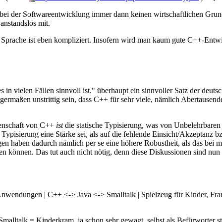
bei der Softwareentwicklung immer dann keinen wirtschaftlichen Grun
 anstandslos mit.
prache ist eben kompliziert. Insofern wird man kaum gute C++-Entwickl
in vielen Fällen sinnvoll ist." überhaupt ein sinnvoller Satz der deutsc
nigermaßen unstrittig sein, dass C++ für sehr viele, nämlich Abertausen
enschaft von C++
ist
die statische Typisierung, was von Unbelehrbaren 
he Typisierung eine Stärke sei, als auf die fehlende Einsicht/Akzeptanz
 haben dadurch nämlich per se eine höhere Robustheit, als das bei m
en können. Das tut auch nicht nötig, denn diese Diskussionen sind nu
nwendungen | C++ <-> Java <-> Smalltalk | Spielzeug für Kinder, Fra
alltalk = Kinderkram, ja schon sehr gewagt, selbst als Befürworter st