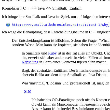
Kompliziert | C++ <-> Java <-> Smalltalk | Einfach
Ich bringe hier Smalltalk und Java ins Spiel, um auf folgenden inter
 http://www.smalltalkchronicles.net/edition3-1/whyj
Ich wage die Behauptung, dass Entscheidungsbäume in C++ ungleich 
Der Entscheidungsbaum ist Blödsinn. Schon die Frage: "What is 
sondern Werte. Man kann sie kopieren, sie haben keine Identitä
In Smalltalk und
Ruby
ist in der Tat alles ein Objekt. 
ein, erweist sich aber andererseits in vielen Fällen als
Kapselung
in Form eines Kontext-Objekts Sinn macht.
Bzgl. der abstrakten Entitäten: Der Entscheidungsbaum h
eher ein Relikt aus dem alten Smalltalk vs. Java Disput.
Was 'unstrittig', 'Blödsinn' und 'professionell' ist, mag 
--
SDö
Ich habe das OO-Paradigma noch nie als Korsett e
Objekt kann als Minicomputer mit eigenem Speich
Ansatz kann ich keinerlei Beschränkung entdecke