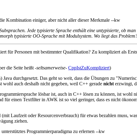
ie Kombination einiger, aber nicht aller dieser Merkmale --kw
ubsprachen. Jede typisierte Sprache enthält eine untypisierte, ob man
lymorph typisierte OO-Sprache mit Modulsystem. Wo liegt das Problem
 für Personen mit bestimmter Qualifikation? Zu kompliziert als Ersts
ber die Seite heißt
-seltsamerweise-
CppIstZuKompliziert
)
) Java durchgesetzt. Das geht so weit, dass die Übungen zu "Numerisc
t wohl auch deshalb nicht gegeben, weil C++ gerade
nicht
erzwingt, d
ogrammiersprache lösbar ist, auch in C++ lösen zu können, ist wohl nich
für einen Textfilter in AWK ist so viel geringer, dass es nicht ökonom
nd (mit Laufzeit oder Resourcenverbrauch) für etwas bezahlen muss, w
wägung ziehen.
+ unterstütztes Programmierparadigma zu erlernen --kw