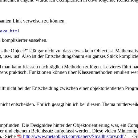
essanten Link verweisen zu können:
ava.html
komplizierter aussehen.
the Object?" läßt gar nicht zu, dass etwas kein Object ist. Mathematis
t, usw. usf. Also ist der Entscheidungsbaum ein ganzes Stück komplizi
Und man kann Klassen nachträglich Methoden zufügen. Letzteres führt n
 immens praktisch. Funktionen können über Klassenmethoden emuliert werd
ilft nicht bei der Entscheidung zwischen einer objektorientierten Pro
ich nicht entscheiden. Ehrlich gesagt bin ich bei diesem Thema mittlerwe
mpfunden. Die Designidee hinter der Objektorientierung war, ein Com
er und eigenem Befehlssatz aufgefasst werden. Diese vielen Minicomp
n. (Siehe
http://www.metaobject.com/papers/Smallhistory.pdf
.) -- {