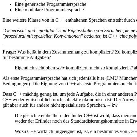
Eine generische Programmiersprache
Eine modulare Programmiersprache
Eine weitere Klasse von in C++ enthaltenen Sprachen entsteht durch d
"Generisch" und "modular" sind Eigenschaften von Sprachen, keine S
"prozedural mit speziellen Konventionen" bedeutet, ist C++ eine po
Frage:
Was heißt in dem Zusammenhang zu kompliziert? Zu kompliziert
für bestimmte Aufgaben?
Eigentlich steht oben
sehr
kompliziert, nicht
zu
kompliziert. // a
Als erste Programmiersprache hat sich jedenfalls hier (LMU München
Bedingungen). Die Eignung von C++ als erste Programmiersprache is
Dass C++ mächtig genug ist, um jede Aufgabe, die in einer anderen Pr
C++ weder wirtschaftlich noch subjektiv ökonomisch ist. Der Aufwand 
gilt aber auch für andere nicht spezialisierte Sprachen. -- kw
Die gesuchte einheitlich Idee hinter C++ ist wohl, dass niema
weder der Erfinder noch das Standardisierungskommitee in Er
Wozu C++ wirklich ungeeignet ist, ist, ein bestimmtes von C+