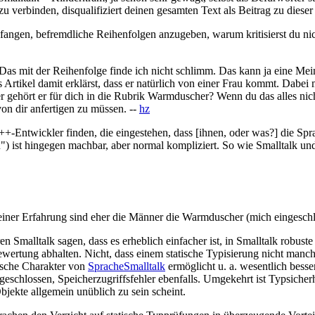
verbinden, disqualifiziert deinen gesamten Text als Beitrag zu diese
fangen, befremdliche Reihenfolgen anzugeben, warum kritisierst du nich
. Das mit der Reihenfolge finde ich nicht schlimm. Das kann ja eine Me
s Artikel damit erklärst, dass er natürlich von einer Frau kommt. Dabe
er gehört er für dich in die Rubrik Warmduscher? Wenn du das alles nic
on dir anfertigen zu müssen. --
hz
-Entwickler finden, die eingestehen, dass [ihnen, oder was?] die Sprac
") ist hingegen machbar, aber normal kompliziert. So wie Smalltalk un
meiner Erfahrung sind eher die Männer die Warmduscher (mich eingeschlos
 Smalltalk sagen, dass es erheblich einfacher ist, in Smalltalk robu
Bewertung abhalten. Nicht, dass einem statische Typisierung nicht manchm
ische Charakter von
SpracheSmalltalk
ermöglicht u. a. wesentlich bess
geschlossen, Speicherzugriffsfehler ebenfalls. Umgekehrt ist Typsiche
bjekte allgemein unüblich zu sein scheint.