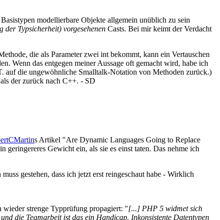
Basistypen modellierbare Objekte allgemein unüblich zu sein
g der Typsicherheit) vorgesehenen
Casts. Bei mir keimt der Verdacht
 Methode, die als Parameter zwei int bekommt, kann ein Vertauschen
erden. Wenn das entgegen meiner Aussage oft gemacht wird, habe ich
z. T. auf die ungewöhnliche Smalltalk-Notation von Methoden zurück.)
, als der zurück nach C++. - SD
ertCMartin
s Artikel "Are Dynamic Languages Going to Replace
n geringereres Gewicht ein, als sie es einst taten. Das nehme ich
h muss gestehen, dass ich jetzt erst reingeschaut habe - Wirklich
 wieder strenge Typprüfung propagiert: "
[...] PHP 5 widmet sich
 und die Teamarbeit ist das ein Handicap. Inkonsistente Datentypen