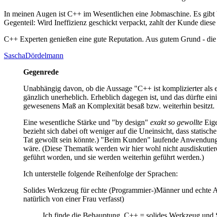
In meinen Augen ist C++ im Wesentlichen eine Jobmaschine. Es gibt 
Gegenteil: Wird Ineffizienz geschickt verpackt, zahlt der Kunde diese
C++ Experten genießen eine gute Reputation. Aus gutem Grund - die S
SaschaDördelmann
Gegenrede
Unabhängig davon, ob die Aussage "C++ ist komplizierter als es 
gänzlich unerheblich. Erheblich dagegen ist, und das dürfte ei
gewesenens Maß an Komplexität besaß bzw. weiterhin besitzt.
Eine wesentliche Stärke und "by design"
exakt so gewollte
Eig
bezieht sich dabei oft weniger auf die Uneinsicht, dass statisc
Tat gewollt sein könnte.) "Beim Kunden" laufende Anwendungen
wäre. (Diese Thematik werden wir hier wohl nicht ausdiskutier
geführt worden, und sie werden weiterhin geführt werden.)
Ich unterstelle folgende Reihenfolge der Sprachen:
Solides Werkzeug für echte (Programmier-)Männer und echte A
natürlich von einer Frau verfasst)
Ich finde die Behauptung, C++ = solides Werkzeug und Sm