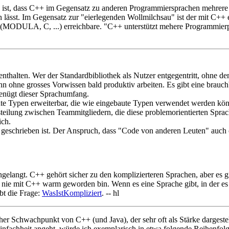
so ist, dass C++ im Gegensatz zu anderen Programmiersprachen mehrere v
lässt. Im Gegensatz zur "eierlegenden Wollmilchsau" ist der mit C++ er
MODULA, C, ...) erreichbare. "C++ unterstützt mehere Programmierpar
nthalten. Wer der Standardbibliothek als Nutzer entgegentritt, ohne de
n ohne grosses Vorwissen bald produktiv arbeiten. Es gibt eine brauch
enügt dieser Sprachumfang.
te Typen erweiterbar, die wie eingebaute Typen verwendet werden könne
teilung zwischen Teammitgliedern, die diese problemorientierten Sprach
ch.
geschrieben ist. Der Anspruch, dass "Code von anderen Leuten" auch oh
elangt. C++ gehört sicher zu den komplizierteren Sprachen, aber es gi
 nie mit C++ warm geworden bin. Wenn es eine Sprache gibt, in der es s
bt die Frage:
WasIstKompliziert
. -- hl
licher Schwachpunkt von C++ (und Java), der sehr oft als Stärke dargestel
infachheit angeht, würde ich exemplarisch in etwa folgende Reihenfolge