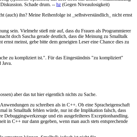
r Diskussion. Schade drum. --
hz
(Gegen Niveaulosigkeit)
t (auch) ihn? Meine Reihenfolge ist _selbstverständlich_ nicht ernst
inung sein. Vielmehr stieß mir auf, dass du Frauen als Programmierer
i macht doch Sascha gerade deutlich, dass die Meinung zu Smalltalk
ht ernst meinst, gebe bitte dem geneigten Leser eine Chance dies zu
he zu kompliziert ist.". Für das Eingeständnis "zu kompliziert"
d Java.
sen) aber das tut hier eigentlich nichts zu Sache.
ste Anwendungen zu schreiben als in C++. Ob eine Spracheigenschaft
al in Smalltalk fehlen würde, nur ist die Implikation falsch, dass
ere Debuggingwerkzeuge und ein ausgefeilteres Exceptionhandling.
rheit in C++ nur dann gegeben, wenn man auch stets entsprechende