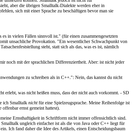
le umsetzen können. Smalltalk jedoch ist nicht für
eht, aber die übrigen Smalltalk-Dialekte werden eher in
fehlen, sich mit einer Sprache zu beschäftigen bevor man sie
s es in vielen Fällen sinnvoll ist." (für einen zusammengesetzten
somit unsachliche Provokation. "Ein wesentlicher Schwachpunkt von
 Tatsachenfeststellung steht, statt sich als das, was es ist, nämlich
mir noch mit der sprachlichen Differenziertheit. Aber: ist nicht jeder
 Anwendungen zu schreiben als in C++.": Nein, das kannst du nicht
ht erlebt, was nicht heißen muss, dass der nicht auch vorkommt. - SD
te ich Smalltalk
nicht
für eine Spielzeugsprache. Meine Reihenfolge ist
offenbar ernst gemeint hattest).
eine Ernsthaftigkeit in Schriftform nicht immer offensichtlich sind.
malltalk ungleich einfacher ist als die von Java oder C++ liegt für
Nein. Ich fand daher die Idee des Artikels, einen Entscheidungsbaum