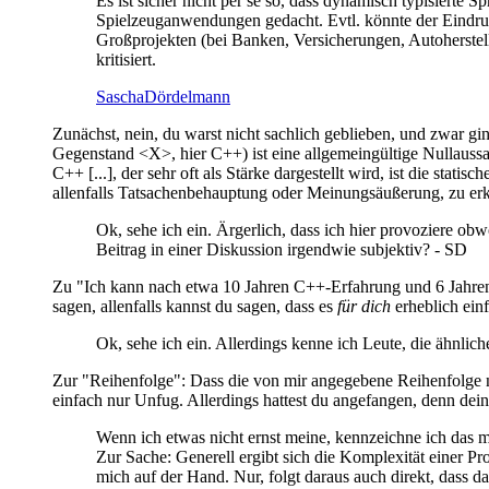
Es ist sicher nicht per se so, dass dynamisch typisierte 
Spielzeuganwendungen gedacht. Evtl. könnte der Eindr
Großprojekten (bei Banken, Versicherungen, Autoherstell
kritisiert.
SaschaDördelmann
Zunächst, nein, du warst nicht sachlich geblieben, und zwar ging
Gegenstand <X>, hier C++) ist eine allgemeingültige Nullaus
C++ [...], der sehr oft als Stärke dargestellt wird, ist die statis
allenfalls Tatsachenbehauptung oder Meinungsäußerung, zu er
Ok, sehe ich ein. Ärgerlich, dass ich hier provoziere obwoh
Beitrag in einer Diskussion irgendwie subjektiv? - SD
Zu "Ich kann nach etwa 10 Jahren C++-Erfahrung und 6 Jahren S
sagen, allenfalls kannst du sagen, dass es
für dich
erheblich ein
Ok, sehe ich ein. Allerdings kenne ich Leute, die ähnli
Zur "Reihenfolge": Dass die von mir angegebene Reihenfolge nic
einfach nur Unfug. Allerdings hattest du angefangen, denn dein
Wenn ich etwas nicht ernst meine, kennzeichne ich das mi
Zur Sache: Generell ergibt sich die Komplexität einer Pr
mich auf der Hand. Nur, folgt daraus auch direkt, dass d