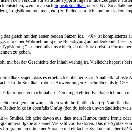
Sprachen den Verzicht auf statische Typprüfungen in überzeugende Vortei
uck entstehen, wenn man sich
SqueakSmalltalk
oder GNU Smalltalk ansi
ern, Logistikunternehmen, etc.) zu finden sein. Ich kann nur jedem emp
 das gleich mit den ersten beiden Sätzen los. "<X> ist komplizierter al
sage, in meiner Wahrnehmung eine Beleidigung an mitdenkende Leser, 
che Typisierung." ist ebenfalls unsachlich, da der Satz dreist in Form einer
kennen zu geben.
l mir bei der Geschichte der Inhalt wichtig ist. Vielleicht hapert's bei 
malltalk sagen, dass es erheblich einfacher ist, in Smalltalk robuste
facher ist, in Smalltalk robuste Anwendungen zu schreiben als in C++.
che Erfahrungen gemacht haben. Den umgekehrten Fall habe ich noch nic
ht ernst gemeint war, ist doch wohl hoffentlich klar(?). Natürlich hal
e Reihenfolge ist ebenfalls Unfug (den du jedoch unverständlicherweise 
t ;-) Smilies. Ich gehe davon aus, dass mein Humor, meine Ironie oder m
ogrammieraufgabe aus einer Vielzahl von Faktoren. Das die Syntax von S
as Programmieren in einer Sprache mit einfacher Syntax einfacher ist? 